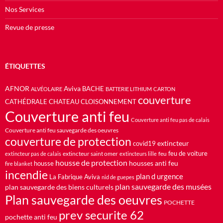
Nos Services
Revue de presse
ÉTIQUETTES
AFNOR
Aviva
BACHE
ALVÉOLAIRE
BATTERIE LITHIUM
CARTON
couverture
CATHÉDRALE
CHATEAU
CLOISONNEMENT
Couverture anti feu
Couverture anti feu pas de calais
Couverture anti feu sauvegarde des oeuvres
couverture de protection
extincteur
covid19
feu de voiture
extincteur saint omer
feu
extincteur pas de calais
extincteurs lille
housse de protection
housses anti feu
housse
fire blanket
incendie
plan d urgence
La Fabrique Aviva
nid de guepes
plan sauvegarde des musées
plan sauvegarde des biens culturels
Plan sauvegarde des oeuvres
POCHETTE
prev securite 62
pochette anti feu