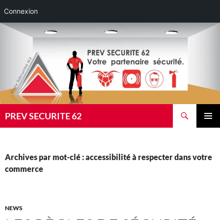
Connexion
Aller
au
contenu
Recherche
PREV SECURITE 62
MENU
PRINCI
Archives par mot-clé : accessibilité à respecter dans votre
commerce
NEWS