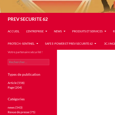
Recherche
PREV SECURITE 62
ACCUEIL
L’ENTREPRISE
NEWS
PRODUITS ET SERVICES
R
PROTECH -SENTINEL
SAFE E-POWER ET PREV SECURITE 62
3CJ ING
Votre partenaire sécurité !
Rechercher :
Types de publication
Article (558)
Page (204)
Catégories
news (543)
Revue de presse (75)