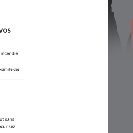
 vos
oximité des
aut sans
écurisez