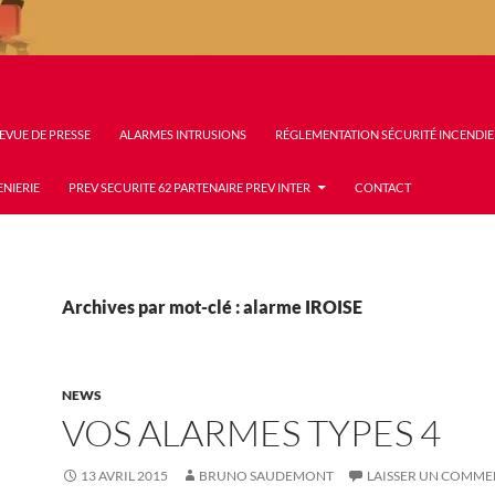
EVUE DE PRESSE
ALARMES INTRUSIONS
RÉGLEMENTATION SÉCURITÉ INCENDIE
ENIERIE
PREV SECURITE 62 PARTENAIRE PREV INTER
CONTACT
Archives par mot-clé : alarme IROISE
NEWS
VOS ALARMES TYPES 4
13 AVRIL 2015
BRUNO SAUDEMONT
LAISSER UN COMME