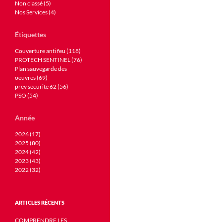
Non classé (5)
Nos Services (4)
Étiquettes
Couverture anti feu (118)
PROTECH SENTINEL (76)
Plan sauvegarde des
oeuvres (69)
prev securite 62 (56)
PSO (54)
Année
2026 (17)
2025 (80)
2024 (42)
2023 (43)
2022 (32)
ARTICLES RÉCENTS
COMPRENDRE LES