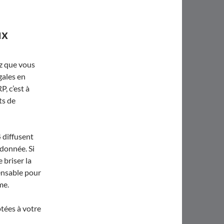
ux
ez que vous
gales en
P, c’est à
ts de
4 diffusent
 donnée. Si
e briser la
pensable pour
me.
tées à votre