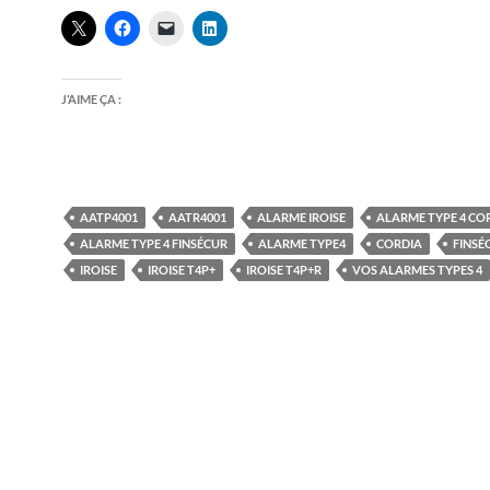
J’AIME ÇA :
AATP4001
AATR4001
ALARME IROISE
ALARME TYPE 4 CO
ALARME TYPE 4 FINSÉCUR
ALARME TYPE4
CORDIA
FINSÉ
IROISE
IROISE T4P+
IROISE T4P+R
VOS ALARMES TYPES 4