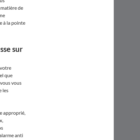
ous
 matière de
une
 à la pointe
sse sur
 votre
el que
, vous vous
e les
e approprié,
x,
os
alarme anti