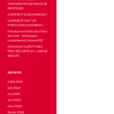
INCENDIES POUR MIEUX SE
PROTEGER
COMMENT LE BOIS BRULE ?
COMMENT NAIT UN
PYROCUMULONIMBUS ?
Manœuvres d’extinction Feux
de Forêt – Techniques
combinées et Colonne FDF
NOUVEAU CLIENT CHEZ
PREV SECURITE 62 : L AIR DE
BEAUTE
ARCHIVES
juillet 2026
juin 2026
mai 2026
avril 2026
mars 2026
février 2026