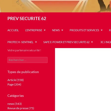
Recherche
PREV SECURITE 62
ACCUEIL
L’ENTREPRISE
NEWS
PRODUITS ET SERVICES
R
PROTECH -SENTINEL
SAFE E-POWER ET PREV SECURITE 62
3CJ ING
Votre partenaire sécurité !
Rechercher :
Types de publication
Article (558)
Page (204)
Catégories
news (543)
Revue de presse (75)