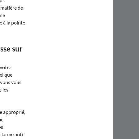
ous
 matière de
une
 à la pointe
sse sur
 votre
el que
, vous vous
e les
e approprié,
x,
os
alarme anti