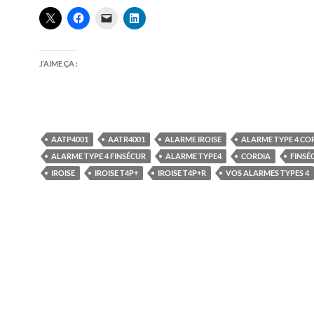
J’AIME ÇA :
AATP4001
AATR4001
ALARME IROISE
ALARME TYPE 4 CO
ALARME TYPE 4 FINSÉCUR
ALARME TYPE4
CORDIA
FINSÉ
IROISE
IROISE T4P+
IROISE T4P+R
VOS ALARMES TYPES 4