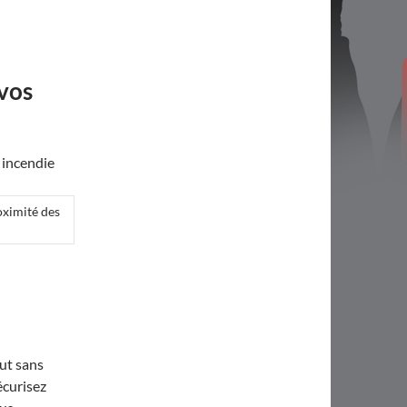
 vos
oximité des
aut sans
écurisez