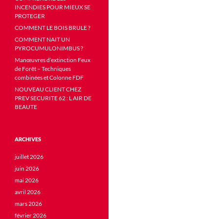
INCENDIES POUR MIEUX SE
PROTEGER
COMMENT LE BOIS BRULE ?
COMMENT NAIT UN
PYROCUMULONIMBUS ?
Manœuvres d’extinction Feux
de Forêt – Techniques
combinées et Colonne FDF
NOUVEAU CLIENT CHEZ
PREV SECURITE 62 : L AIR DE
BEAUTE
ARCHIVES
juillet 2026
juin 2026
mai 2026
avril 2026
mars 2026
février 2026