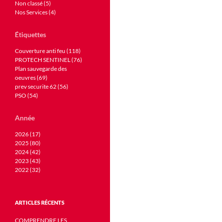
Non classé (5)
Nos Services (4)
Étiquettes
Couverture anti feu (118)
PROTECH SENTINEL (76)
Plan sauvegarde des
oeuvres (69)
prev securite 62 (56)
PSO (54)
Année
2026 (17)
2025 (80)
2024 (42)
2023 (43)
2022 (32)
ARTICLES RÉCENTS
COMPRENDRE LES