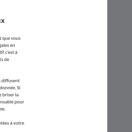
ux
ez que vous
gales en
P, c’est à
ts de
4 diffusent
 donnée. Si
e briser la
pensable pour
me.
tées à votre