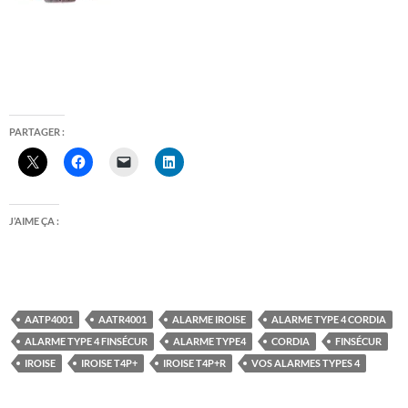
PARTAGER :
J’AIME ÇA :
AATP4001
AATR4001
ALARME IROISE
ALARME TYPE 4 CORDIA
ALARME TYPE 4 FINSÉCUR
ALARME TYPE4
CORDIA
FINSÉCUR
IROISE
IROISE T4P+
IROISE T4P+R
VOS ALARMES TYPES 4