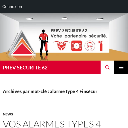
Connexion
Aller
au
contenu
Recherche
PREV SECURITE 62
MENU
PRINCI
Archives par mot-clé : alarme type 4 Finsécur
NEWS
VOS ALARMES TYPES 4