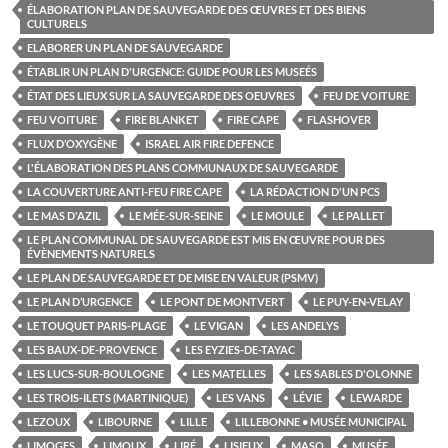
ÉLABORATION PLAN DE SAUVEGARDE DES ŒUVRES ET DES BIENS
CULTURELS
ELABORER UN PLAN DE SAUVEGARDE
ÉTABLIR UN PLAN D'URGENCE: GUIDE POUR LES MUSEÉS
ÉTAT DES LIEUX SUR LA SAUVEGARDE DES OEUVRES
FEU DE VOITURE
FEU VOITURE
FIRE BLANKET
FIRE CAPE
FLASHOVER
FLUX D’OXYGÈNE
ISRAEL AIR FIRE DEFENCE
L'ÉLABORATION DES PLANS COMMUNAUX DE SAUVEGARDE
LA COUVERTURE ANTI-FEU FIRE CAPE
LA RÉDACTION D'UN PCS
LE MAS D'AZIL
LE MÉE-SUR-SEINE
LE MOULE
LE PALLET
LE PLAN COMMUNAL DE SAUVEGARDE EST MIS EN ŒUVRE POUR DES
ÉVÈNEMENTS NATURELS
LE PLAN DE SAUVEGARDE ET DE MISE EN VALEUR (PSMV)
LE PLAN D’URGENCE
LE PONT DE MONTVERT
LE PUY-EN-VELAY
LE TOUQUET PARIS-PLAGE
LE VIGAN
LES ANDELYS
LES BAUX-DE-PROVENCE
LES EYZIES-DE-TAYAC
LES LUCS-SUR-BOULOGNE
LES MATELLES
LES SABLES D'OLONNE
LES TROIS-ILETS (MARTINIQUE)
LES VANS
LÉVIE
LEWARDE
LEZOUX
LIBOURNE
LILLE
LILLEBONNE • MUSÉE MUNICIPAL
LIMOGES
LIMOUX
LIRÉ
LISIEUX
MASO
MUSÉE