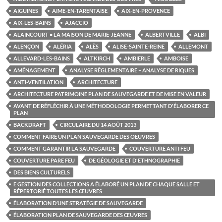
AIGUINES
AIME-EN-TARENTAISE
AIX-EN-PROVENCE
AIX-LES-BAINS
AJACCIO
ALAINCOURT • LA MAISON DE MARIE-JEANNE
ALBERTVILLE
ALBI
ALENÇON
ALÉRIA
ALÈS
ALISE-SAINTE-REINE
ALLEMONT
ALLEVARD-LES-BAINS
ALTKIRCH
AMBIERLE
AMBOISE
AMÉNAGEMENT
ANALYSE RÈGLEMENTAIRE – ANALYSE DE RIQUES
ANTI-VENTILATION
ARCHITECTURE
ARCHITECTURE PATRIMOINE PLAN DE SAUVEGARDE ET DE MISE EN VALEUR
AVANT DE RÉFLÉCHIR À UNE MÉTHODOLOGIE PERMETTANT D'ÉLABORER CE
PLAN
BACKDRAFT
CIRCULAIRE DU 14 AOÛT 2013
COMMENT FAIRE UN PLAN SAUVEGARDE DES OEUVRES
COMMENT GARANTIR LA SAUVEGARDE
COUVERTURE ANTI FEU
COUVERTURE PARE FEU
DE GÉOLOGIE ET D'ETHNOGRAPHIE
DES BIENS CULTURELS
E GESTION DES COLLECTIONS A ÉLABORÉ UN PLAN DE CHAQUE SALLE ET
RÉPERTORIÉ TOUTES LES ŒUVRES
ÉLABORATION D’UNE STRATÉGIE DE SAUVEGARDE
ÉLABORATION PLAN DE SAUVEGARDE DES ŒUVRES