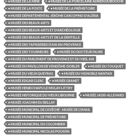
• MUSÉE DE LA MINE
• MUSÉE DE LA PORCELAINE ADRIEN DUBOUCHÉ
• MUSÉE DE LA POSTE
• MUSÉE DE LA PRÉHISTOIRE
• MUSÉE DÉPARTEMENTAL JÉRÔME CARCOPINO D'ALÉRIA
• MUSÉE DES BEAUX-ARTS
• MUSÉE DES BEAUX-ARTS ET D'ARCHÉOLOGIE
• MUSÉE DES BEAUX-ARTS ET DE LA DENTELLE
• MUSÉE DES TAPISSERIES D'AIX-EN-PROVENCE
• MUSÉE DES TOURNEURS
• MUSÉE DU DOCTEUR FAURE
• MUSÉE DU PARLEMENT DE PROVENCE ET DU VIEIL AIX
• MUSÉE DU PAVILLON DE VENDÔME-DOBLER
• MUSÉE DU TOUQUET
• MUSÉE DU VIEUX QUEYRAS
• MUSÉE DU VIGNOBLE NANTAIS
• MUSÉE EDGAR CLERC
• MUSÉE GRANET
• MUSÉE HENRI CHAPU LE MOLAY-LITTRY
• MUSÉE HISTORIQUE DU VIEUX LIBOURNE
• MUSÉE JADIS-ALLEVARD
• MUSÉE JOACHIM DU BELLAY
• MUSÉE MUNICIPAL DE L'EVÊCHÉ - MUSÉE DE L'EMAIL
• MUSÉE MUNICIPAL DE PRÉHISTOIRE
• MUSÉE MUNICIPAL DU COLOMBIER
• MUSÉE MUNICIPAL NICOLAS POUSSIN