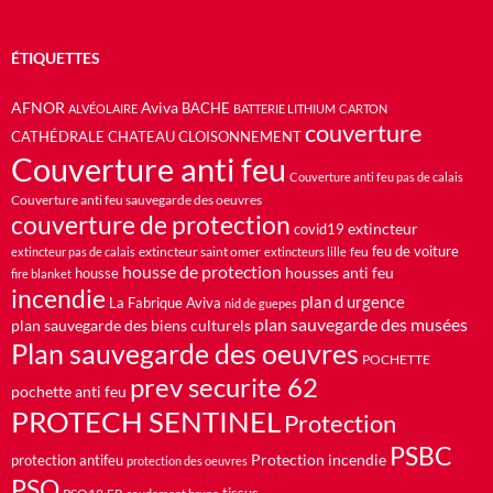
ÉTIQUETTES
AFNOR
Aviva
BACHE
ALVÉOLAIRE
BATTERIE LITHIUM
CARTON
couverture
CATHÉDRALE
CHATEAU
CLOISONNEMENT
Couverture anti feu
Couverture anti feu pas de calais
Couverture anti feu sauvegarde des oeuvres
couverture de protection
extincteur
covid19
feu de voiture
extincteur saint omer
feu
extincteur pas de calais
extincteurs lille
housse de protection
housses anti feu
housse
fire blanket
incendie
plan d urgence
La Fabrique Aviva
nid de guepes
plan sauvegarde des musées
plan sauvegarde des biens culturels
Plan sauvegarde des oeuvres
POCHETTE
prev securite 62
pochette anti feu
PROTECH SENTINEL
Protection
PSBC
Protection incendie
protection antifeu
protection des oeuvres
PSO