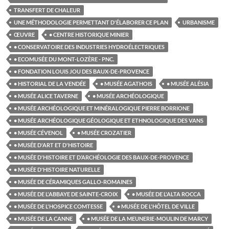
TRANSFERT DE CHALEUR
UNE MÉTHODOLOGIE PERMETTANT D'ÉLABORER CE PLAN
URBANISME
ŒUVRE
• CENTRE HISTORIQUE MINIER
• CONSERVATOIRE DES INDUSTRIES HYDROÉLECTRIQUES
• ECOMUSÉE DU MONT-LOZÈRE - PNC.
• FONDATION LOUIS JOU DES BAUX-DE-PROVENCE
• HISTORIAL DE LA VENDÉE
• MUSÉE AGATHOIS
• MUSÉE ALÉSIA
• MUSÉE ALICE TAVERNE
• MUSÉE ARCHÉOLOGIQUE
• MUSÉE ARCHÉOLOGIQUE ET MINÉRALOGIQUE PIERRE BORRIONE
• MUSÉE ARCHÉOLOGIQUE GÉOLOGIQUE ET ETHNOLOGIQUE DES VANS
• MUSÉE CÉVENOL
• MUSÉE CROZATIER
• MUSÉE D'ART ET D'HISTOIRE
• MUSÉE D'HISTOIRE ET D’ARCHÉOLOGIE DES BAUX-DE-PROVENCE
• MUSÉE D'HISTOIRE NATURELLE
• MUSÉE DE CÉRAMIQUES GALLO-ROMAINES
• MUSÉE DE L'ABBAYE DE SAINTE-CROIX
• MUSÉE DE L'ALTA ROCCA
• MUSÉE DE L'HOSPICE COMTESSE
• MUSÉE DE L'HÔTEL DE VILLE
• MUSÉE DE LA CANNE
• MUSÉE DE LA MEUNERIE-MOULIN DE MARCY