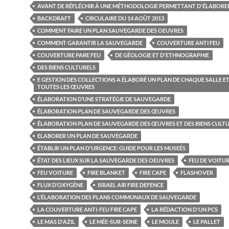
AVANT DE RÉFLÉCHIR À UNE MÉTHODOLOGIE PERMETTANT D'ÉLABORER
BACKDRAFT
CIRCULAIRE DU 14 AOÛT 2013
COMMENT FAIRE UN PLAN SAUVEGARDE DES OEUVRES
COMMENT GARANTIR LA SAUVEGARDE
COUVERTURE ANTI FEU
COUVERTURE PARE FEU
DE GÉOLOGIE ET D'ETHNOGRAPHIE
DES BIENS CULTURELS
E GESTION DES COLLECTIONS A ÉLABORÉ UN PLAN DE CHAQUE SALLE E
TOUTES LES ŒUVRES
ÉLABORATION D’UNE STRATÉGIE DE SAUVEGARDE
ÉLABORATION PLAN DE SAUVEGARDE DES ŒUVRES
ÉLABORATION PLAN DE SAUVEGARDE DES ŒUVRES ET DES BIENS CULT
ELABORER UN PLAN DE SAUVEGARDE
ÉTABLIR UN PLAN D'URGENCE: GUIDE POUR LES MUSEÉS
ÉTAT DES LIEUX SUR LA SAUVEGARDE DES OEUVRES
FEU DE VOITU
FEU VOITURE
FIRE BLANKET
FIRE CAPE
FLASHOVER
FLUX D’OXYGÈNE
ISRAEL AIR FIRE DEFENCE
L'ÉLABORATION DES PLANS COMMUNAUX DE SAUVEGARDE
LA COUVERTURE ANTI-FEU FIRE CAPE
LA RÉDACTION D'UN PCS
LE MAS D'AZIL
LE MÉE-SUR-SEINE
LE MOULE
LE PALLET