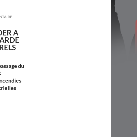
NTAIRE
DER A
GARDE
RELS
 passage du
s
incendies
rielles