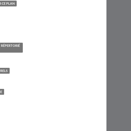
 CE PLAN
T RÉPERTORIÉ
URELS
RE