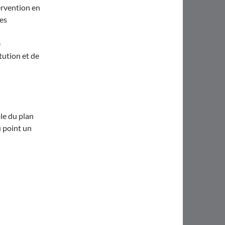
ervention en
les
e
itution et de
le du plan
u point un