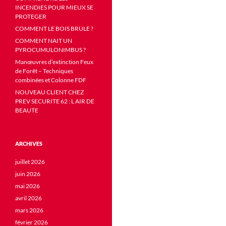
INCENDIES POUR MIEUX SE
PROTEGER
COMMENT LE BOIS BRULE ?
COMMENT NAIT UN
PYROCUMULONIMBUS ?
Manœuvres d’extinction Feux
de Forêt – Techniques
combinées et Colonne FDF
NOUVEAU CLIENT CHEZ
PREV SECURITE 62 : L AIR DE
BEAUTE
ARCHIVES
juillet 2026
juin 2026
mai 2026
avril 2026
mars 2026
février 2026