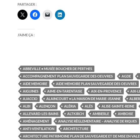
PARTAGER :
J’AIME ÇA :
ABBEVILLE • MUSÉE BOUCHER DE PERTHES
ACCOMPAGNEMENT PLAN SAUVEGARDE DES OEUVRES
AGDE
AIDE MEMOIRE
AIDE MEMOIRE PLAN SAUVEGARDE DES OEUVRES
AIGUINES
AIME-EN-TARENTAISE
AIX-EN-PROVENCE
AIX-L
AJACCIO
ALAINCOURT • LA MAISON DE MARIE-JEANNE
ALBER
ALBI
ALENÇON
ALÉRIA
ALÈS
ALISE-SAINTE-REINE
ALLEVARD-LES-BAINS
ALTKIRCH
AMBIERLE
AMBOISE
AMÉNAGEMENT
ANALYSE RÈGLEMENTAIRE – ANALYSE DE RIQUES
ANTI-VENTILATION
ARCHITECTURE
ARCHITECTURE PATRIMOINE PLAN DE SAUVEGARDE ET DE MISE EN VAL