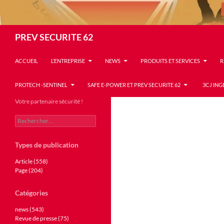
Recherche
PREV SECURITE 62
ACCUEIL
L’ENTREPRISE
NEWS
PRODUITS ET SERVICES
R
PROTECH -SENTINEL
SAFE E-POWER ET PREV SECURITE 62
3CJ ING
Votre partenaire sécurité !
Rechercher :
Types de publication
Article (558)
Page (204)
Catégories
news (543)
Revue de presse (75)