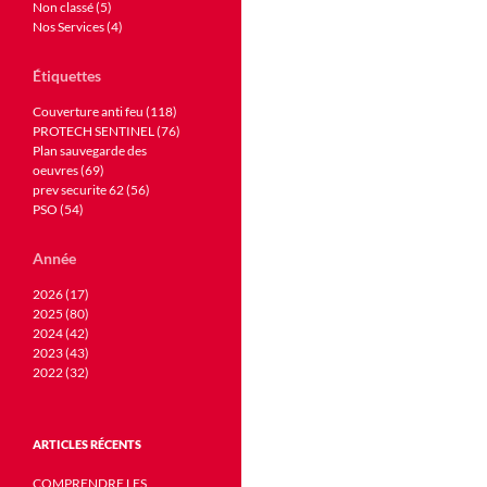
Non classé (5)
Nos Services (4)
Étiquettes
Couverture anti feu (118)
PROTECH SENTINEL (76)
Plan sauvegarde des
oeuvres (69)
prev securite 62 (56)
PSO (54)
Année
2026 (17)
2025 (80)
2024 (42)
2023 (43)
2022 (32)
ARTICLES RÉCENTS
COMPRENDRE LES