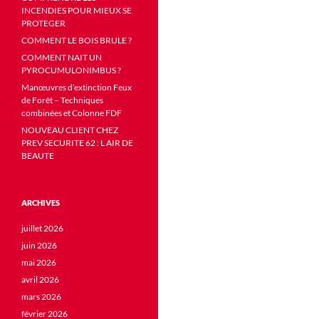
INCENDIES POUR MIEUX SE
PROTEGER
COMMENT LE BOIS BRULE ?
COMMENT NAIT UN
PYROCUMULONIMBUS ?
Manœuvres d’extinction Feux
de Forêt – Techniques
combinées et Colonne FDF
NOUVEAU CLIENT CHEZ
PREV SECURITE 62 : L AIR DE
BEAUTE
ARCHIVES
juillet 2026
juin 2026
mai 2026
avril 2026
mars 2026
février 2026