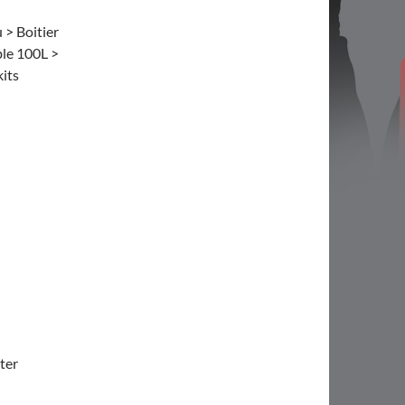
 > Boitier
ble 100L >
kits
ster