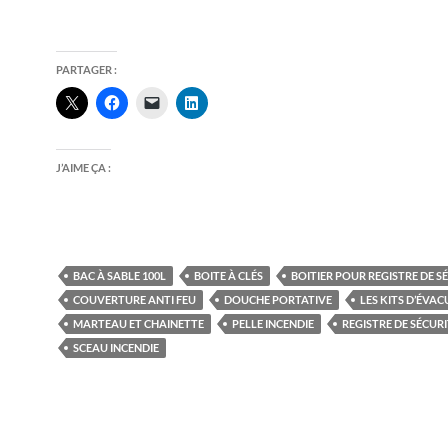
PARTAGER :
J’AIME ÇA :
BAC À SABLE 100L
BOITE À CLÉS
BOITIER POUR REGISTRE DE S
COUVERTURE ANTI FEU
DOUCHE PORTATIVE
LES KITS D’ÉVA
MARTEAU ET CHAINETTE
PELLE INCENDIE
REGISTRE DE SÉCUR
SCEAU INCENDIE