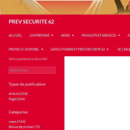
Recherche
PREV SECURITE 62
ACCUEIL
L’ENTREPRISE
NEWS
PRODUITS ET SERVICES
R
PROTECH -SENTINEL
SAFE E-POWER ET PREV SECURITE 62
3CJ ING
Votre partenaire sécurité !
Rechercher :
Types de publication
Article (558)
Page (204)
Catégories
news (543)
Revue de presse (75)