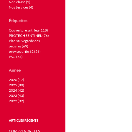
Non classé (5)
Nos Services (4)
Étiquettes
Couverture anti feu (118)
PROTECH SENTINEL (76)
Plan sauvegarde des
oeuvres (69)
prev securite 62 (56)
PSO (54)
Année
2026 (17)
2025 (80)
2024 (42)
2023 (43)
2022 (32)
ARTICLES RÉCENTS
COMPRENDRE LES