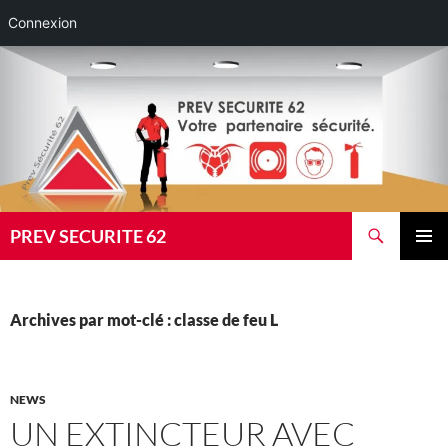
Connexion
Aller
au
contenu
Recherche
PREV SECURITE 62
MENU
PRINCI
Archives par mot-clé : classe de feu L
NEWS
UN EXTINCTEUR AVEC