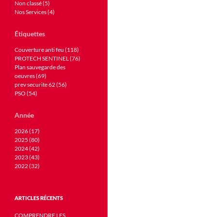
Non classé (5)
Nos Services (4)
Étiquettes
Couverture anti feu (118)
PROTECH SENTINEL (76)
Plan sauvegarde des
oeuvres (69)
prev securite 62 (56)
PSO (54)
Année
2026 (17)
2025 (80)
2024 (42)
2023 (43)
2022 (32)
ARTICLES RÉCENTS
COMPRENDRE LES