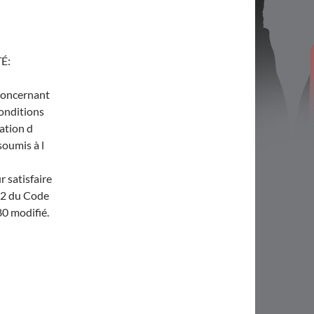
É:
 concernant
conditions
sation d
oumis à l
 satisfaire
22 du Code
80 modifié.