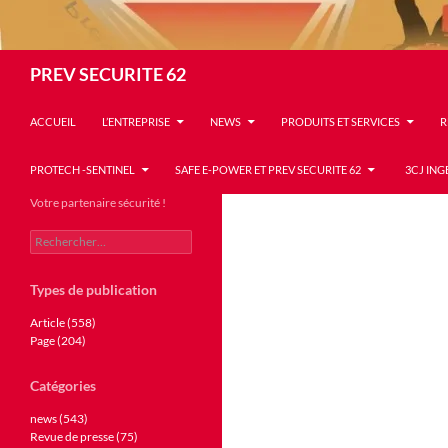
Recherche
PREV SECURITE 62
ACCUEIL
L’ENTREPRISE
NEWS
PRODUITS ET SERVICES
R
PROTECH -SENTINEL
SAFE E-POWER ET PREV SECURITE 62
3CJ ING
Votre partenaire sécurité !
Rechercher :
Types de publication
Article (558)
Page (204)
Catégories
news (543)
Revue de presse (75)