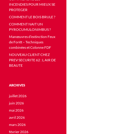
INCENDIES POUR MIEUX SE
PROTEGER
COMMENT LE BOIS BRULE ?
COMMENT NAIT UN
PYROCUMULONIMBUS ?
Manœuvres d’extinction Feux
de Forêt – Techniques
combinées et Colonne FDF
NOUVEAU CLIENT CHEZ
PREV SECURITE 62 : L AIR DE
BEAUTE
ARCHIVES
juillet 2026
juin 2026
mai 2026
avril 2026
mars 2026
février 2026