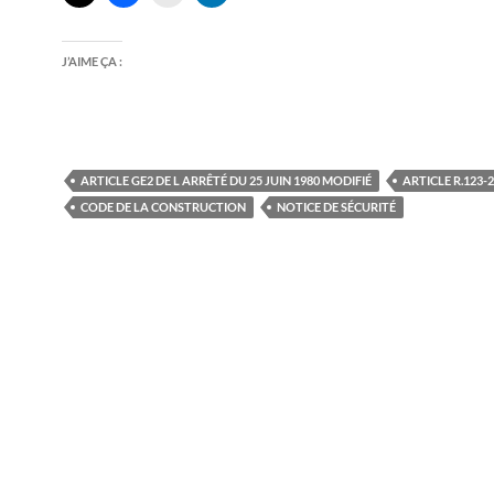
J’AIME ÇA :
ARTICLE GE2 DE L ARRÊTÉ DU 25 JUIN 1980 MODIFIÉ
ARTICLE R.123-
CODE DE LA CONSTRUCTION
NOTICE DE SÉCURITÉ