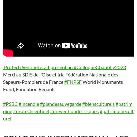
Protech Sentinel était présent au
#ColloqueChantilly2023
Merci au SDIS de l’Oise et à la Fédération Nationale des
Sapeurs-Pompiers de France
#FNPSF
World Monuments
Fund, Fondation Renault
#PSBC
#incendie
#plandesauvegarde
#biensculturels
#patrim
oine
#protechsentinel
#preventiondesrisques
#patrimoinecult
urel