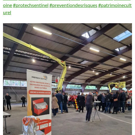
oine
#protechsentinel
#preventiondesrisques
#patrimoinecult
urel