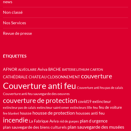
news
Non classé
Nos Services
Revue de presse
ÉTIQUETTES
AFNOR
Aviva
BACHE
ALVÉOLAIRE
BATTERIE LITHIUM
CARTON
couverture
CATHÉDRALE
CHATEAU
CLOISONNEMENT
Couverture anti feu
Couverture anti feu pas de calais
Couverture anti feu sauvegarde des oeuvres
couverture de protection
extincteur
covid19
feu de voiture
extincteur saint omer
feu
extincteur pas de calais
extincteurs lille
housse de protection
housses anti feu
housse
fire blanket
incendie
plan d urgence
La Fabrique Aviva
nid de guepes
plan sauvegarde des musées
plan sauvegarde des biens culturels