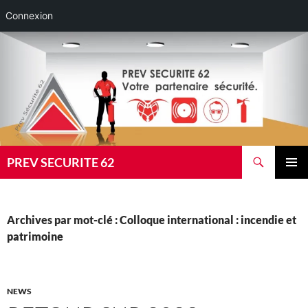
Connexion
Aller
au
contenu
Recherche
PREV SECURITE 62
MENU
PRINCI
Archives par mot-clé : Colloque international : incendie et
patrimoine
NEWS