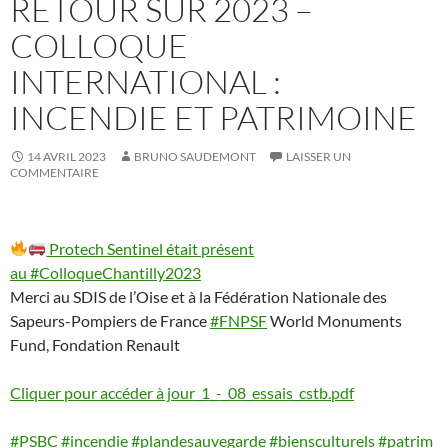
RETOUR SUR 2023 –
COLLOQUE
INTERNATIONAL :
INCENDIE ET PATRIMOINE
14 AVRIL 2023
BRUNO SAUDEMONT
LAISSER UN
COMMENTAIRE
Protech Sentinel était présent
au
#ColloqueChantilly2023
Merci au SDIS de l’Oise et à la Fédération Nationale des
Sapeurs-Pompiers de France
#FNPSF
World Monuments
Fund, Fondation Renault
Cliquer pour accéder à jour_1_-_08_essais_cstb.pdf
#PSBC
#incendie
#plandesauvegarde
#biensculturels
#patrim