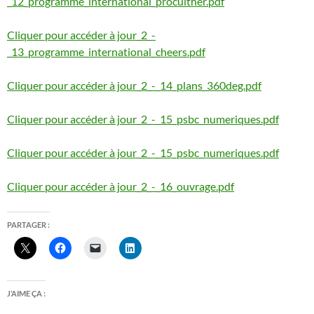
_12_programme_international_proculther.pdf
Cliquer pour accéder à jour_2_-
_13_programme_international_cheers.pdf
Cliquer pour accéder à jour_2_-_14_plans_360deg.pdf
Cliquer pour accéder à jour_2_-_15_psbc_numeriques.pdf
Cliquer pour accéder à jour_2_-_15_psbc_numeriques.pdf
Cliquer pour accéder à jour_2_-_16_ouvrage.pdf
PARTAGER :
J’AIME ÇA :