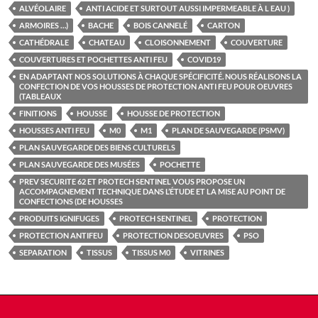
ALVÉOLAIRE
ANTI ACIDE ET SURTOUT AUSSI IMPERMEABLE À L EAU )
ARMOIRES …)
BACHE
BOIS CANNELÉ
CARTON
CATHÉDRALE
CHATEAU
CLOISONNEMENT
COUVERTURE
COUVERTURES ET POCHETTES ANTI FEU
COVID19
EN ADAPTANT NOS SOLUTIONS À CHAQUE SPÉCIFICITÉ. NOUS RÉALISONS LA
CONFECTION DE VOS HOUSSES DE PROTECTION ANTI FEU POUR OEUVRES
(TABLEAUX
FINITIONS
HOUSSE
HOUSSE DE PROTECTION
HOUSSES ANTI FEU
M0
M1
PLAN DE SAUVEGARDE (PSMV)
PLAN SAUVEGARDE DES BIENS CULTURELS
PLAN SAUVEGARDE DES MUSÉES
POCHETTE
PREV SECURITE 62 ET PROTECH SENTINEL VOUS PROPOSE UN
ACCOMPAGNEMENT TECHNIQUE DANS L’ÉTUDE ET LA MISE AU POINT DE
CONFECTIONS (DE HOUSSES
PRODUITS IGNIFUGES
PROTECH SENTINEL
PROTECTION
PROTECTION ANTIFEU
PROTECTION DESOEUVRES
PSO
SEPARATION
TISSUS
TISSUS M0
VITRINES