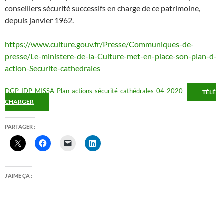
conseillers sécurité successifs en charge de ce patrimoine,
depuis janvier 1962.
https://www.culture.gouv.fr/Presse/Communiques-de-
presse/Le-ministere-de-la-Culture-met-en-place-son-plan-d-
action-Securite-cathedrales
DGP_IDP_MISSA_Plan_actions_sécurité_cathédrales_04_2020
TÉLÉ
CHARGER
PARTAGER :
J’AIME ÇA :