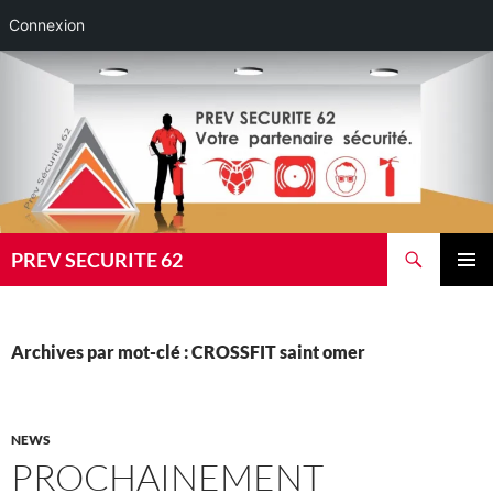
Connexion
Aller
au
contenu
Recherche
PREV SECURITE 62
MENU
PRINCI
Archives par mot-clé : CROSSFIT saint omer
NEWS
PROCHAINEMENT