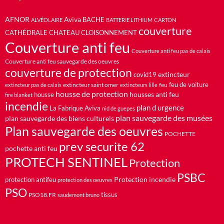
AFNOR
Aviva
BACHE
ALVÉOLAIRE
BATTERIE LITHIUM
CARTON
couverture
CATHÉDRALE
CHATEAU
CLOISONNEMENT
Couverture anti feu
Couverture anti feu pas de calais
Couverture anti feu sauvegarde des oeuvres
couverture de protection
extincteur
covid19
feu de voiture
extincteur saint omer
feu
extincteur pas de calais
extincteurs lille
housse de protection
housses anti feu
housse
fire blanket
incendie
plan d urgence
La Fabrique Aviva
nid de guepes
plan sauvegarde des musées
plan sauvegarde des biens culturels
Plan sauvegarde des oeuvres
POCHETTE
prev securite 62
pochette anti feu
PROTECH SENTINEL
Protection
PSBC
Protection incendie
protection antifeu
protection des oeuvres
PSO
PSO18.FR
tissus
saudemont bruno