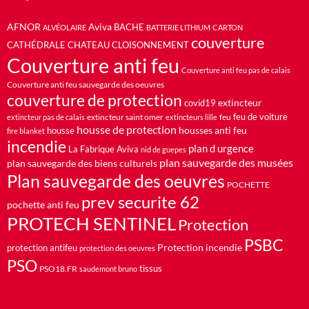
AFNOR
Aviva
BACHE
ALVÉOLAIRE
BATTERIE LITHIUM
CARTON
couverture
CATHÉDRALE
CHATEAU
CLOISONNEMENT
Couverture anti feu
Couverture anti feu pas de calais
Couverture anti feu sauvegarde des oeuvres
couverture de protection
extincteur
covid19
feu de voiture
extincteur saint omer
feu
extincteur pas de calais
extincteurs lille
housse de protection
housses anti feu
housse
fire blanket
incendie
plan d urgence
La Fabrique Aviva
nid de guepes
plan sauvegarde des musées
plan sauvegarde des biens culturels
Plan sauvegarde des oeuvres
POCHETTE
prev securite 62
pochette anti feu
PROTECH SENTINEL
Protection
PSBC
Protection incendie
protection antifeu
protection des oeuvres
PSO
PSO18.FR
tissus
saudemont bruno