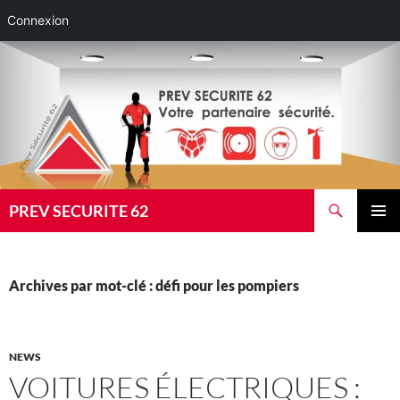
Connexion
Aller
au
contenu
Recherche
PREV SECURITE 62
MENU
PRINCI
Archives par mot-clé : défi pour les pompiers
NEWS
VOITURES ÉLECTRIQUES :