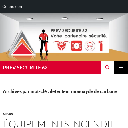
Connexion
Aller
au
contenu
Recherche
PREV SECURITE 62
MENU
PRINCI
Archives par mot-clé : detecteur monoxyde de carbone
NEWS
ÉQUIPEMENTS INCENDIE