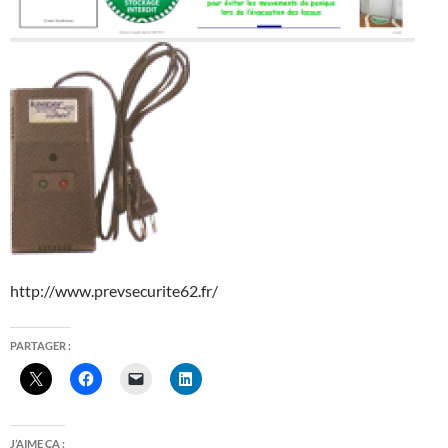
http://www.prevsecurite62.fr/
PARTAGER :
J’AIME ÇA :