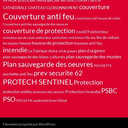
AFNOR
Aviva
BACHE
ALVÉOLAIRE
BATTERIE LITHIUM
CARTON
couverture
CATHÉDRALE
CHATEAU
CLOISONNEMENT
Couverture anti feu
Couverture anti feu pas de calais
Couverture anti feu sauvegarde des oeuvres
couverture de protection
extincteur
covid19
feu de voiture
extincteur saint omer
feu
extincteur pas de calais
extincteurs lille
housse de protection
housses anti feu
housse
fire blanket
incendie
plan d urgence
La Fabrique Aviva
nid de guepes
plan sauvegarde des musées
plan sauvegarde des biens culturels
Plan sauvegarde des oeuvres
POCHETTE
prev securite 62
pochette anti feu
PROTECH SENTINEL
Protection
PSBC
Protection incendie
protection antifeu
protection des oeuvres
PSO
PSO18.FR
tissus
saudemont bruno
Fièrement propulsé par WordPress