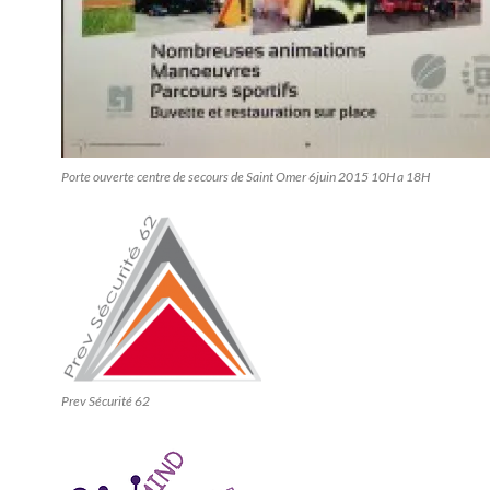
Porte ouverte centre de secours de Saint Omer 6juin 2015 10H a 18H
Prev Sécurité 62