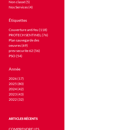
Non classé (5)
Nos Services (4)
Étiquettes
Couverture anti feu (118)
PROTECH SENTINEL (76)
Plan sauvegarde des
oeuvres (69)
prev securite 62 (56)
PSO (54)
Année
2026 (17)
2025 (80)
2024 (42)
2023 (43)
2022 (32)
ARTICLES RÉCENTS
COMPRENDRE LES