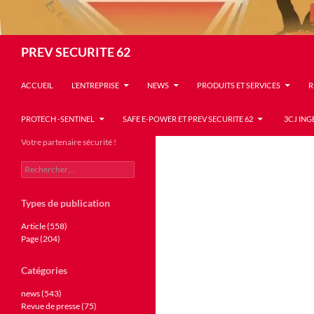
Recherche
PREV SECURITE 62
ACCUEIL
L’ENTREPRISE
NEWS
PRODUITS ET SERVICES
R
PROTECH -SENTINEL
SAFE E-POWER ET PREV SECURITE 62
3CJ ING
Votre partenaire sécurité !
Rechercher :
Types de publication
Article (558)
Page (204)
Catégories
news (543)
Revue de presse (75)