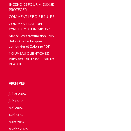
INCENDIES POUR MIEUX SE
PROTEGER
COMMENT LE BOIS BRULE ?
COMMENT NAIT UN
PYROCUMULONIMBUS ?
Manœuvres d’extinction Feux
de Forêt – Techniques
combinées et Colonne FDF
NOUVEAU CLIENT CHEZ
PREV SECURITE 62 : L AIR DE
BEAUTE
ARCHIVES
juillet 2026
juin 2026
mai 2026
avril 2026
mars 2026
février 2026