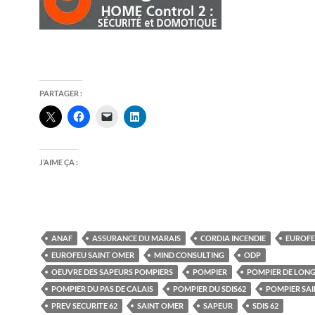
PARTAGER :
J’AIME ÇA :
ANAF
ASSURANCE DU MARAIS
CORDIA INCENDIE
EUROF
EUROFEU SAINT OMER
MIND CONSULTING
ODP
OEUVRE DES SAPEURS POMPIERS
POMPIER
POMPIER DE LON
POMPIER DU PAS DE CALAIS
POMPIER DU SDIS62
POMPIER SA
PREV SECURITE 62
SAINT OMER
SAPEUR
SDIS 62