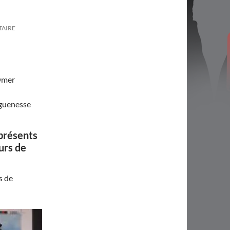
TAIRE
 Omer
nguenesse
 présents
urs de
s de