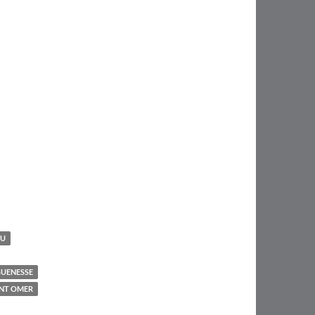
EU
GUENESSE
INT OMER