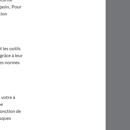
asin.. Pour
tion
 les outils
grâce à leur
ntes normes
 votre à
he
fonction de
isques