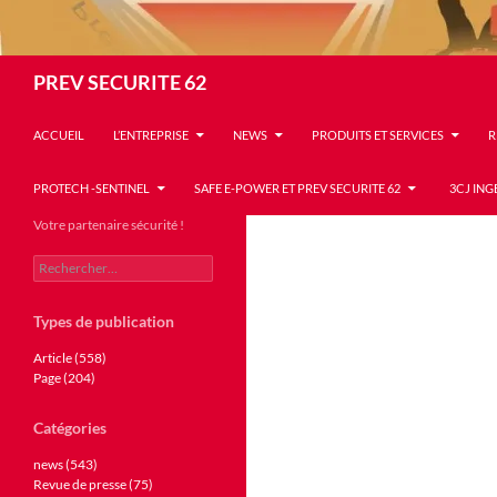
Recherche
PREV SECURITE 62
ACCUEIL
L’ENTREPRISE
NEWS
PRODUITS ET SERVICES
R
PROTECH -SENTINEL
SAFE E-POWER ET PREV SECURITE 62
3CJ ING
Votre partenaire sécurité !
Rechercher :
Types de publication
Article (558)
Page (204)
Catégories
news (543)
Revue de presse (75)