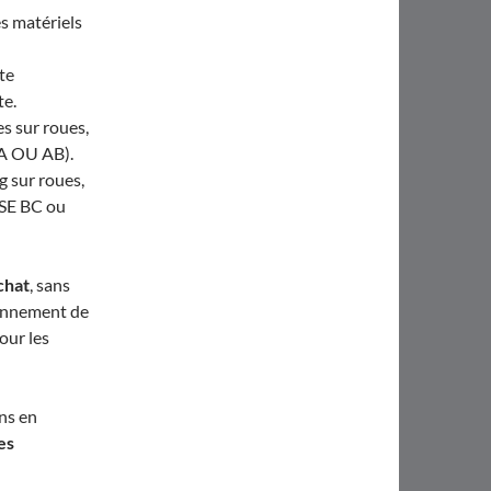
es matériels
te
te.
es sur roues,
 A OU AB).
 sur roues,
SSE BC ou
chat
, sans
ionnement de
our les
ns en
es