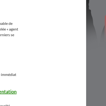
pable de
lée « agent
erniers se
e immédiat
mentation
écurité