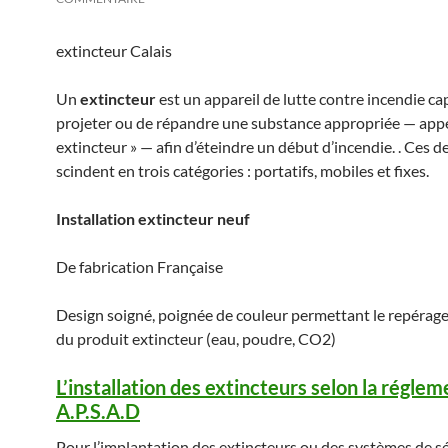
extincteur Calais
Un
extincteur
est un appareil de lutte contre incendie ca
projeter ou de répandre une substance appropriée — appe
extincteur » — afin d’éteindre un début d’incendie. . Ces d
scindent en trois catégories : portatifs, mobiles et fixes.
Installation extincteur neuf
De fabrication Française
Design soigné, poignée de couleur permettant le repérag
du produit extincteur (eau, poudre, CO2)
L’installation des extincteurs selon la régle
A.P.S.A.D
Pour l’implantation des extincteurs ou des systèmes de s