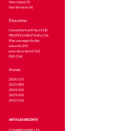
Non classé (5)
Nos Services (4)
Étiquettes
Couverture anti feu (118)
PROTECH SENTINEL (76)
Plan sauvegarde des
oeuvres (69)
prev securite 62 (56)
PSO (54)
Année
2026 (17)
2025 (80)
2024 (42)
2023 (43)
2022 (32)
ARTICLES RÉCENTS
COMPRENDRE LES