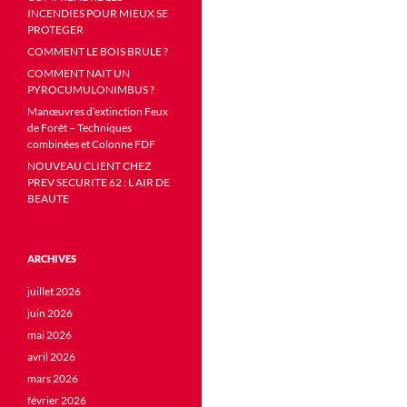
INCENDIES POUR MIEUX SE
PROTEGER
COMMENT LE BOIS BRULE ?
COMMENT NAIT UN
PYROCUMULONIMBUS ?
Manœuvres d’extinction Feux
de Forêt – Techniques
combinées et Colonne FDF
NOUVEAU CLIENT CHEZ
PREV SECURITE 62 : L AIR DE
BEAUTE
ARCHIVES
juillet 2026
juin 2026
mai 2026
avril 2026
mars 2026
février 2026