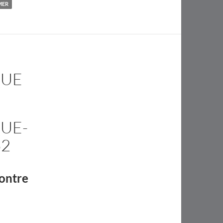
MER
QUE
UE-
62
contre