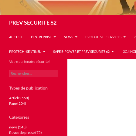
Recherche
PREV SECURITE 62
ACCUEIL
L’ENTREPRISE
NEWS
PRODUITS ET SERVICES
R
PROTECH -SENTINEL
SAFE E-POWER ET PREV SECURITE 62
3CJ ING
Votre partenaire sécurité !
Rechercher :
Types de publication
Article (558)
Page (204)
Catégories
news (543)
Revue de presse (75)