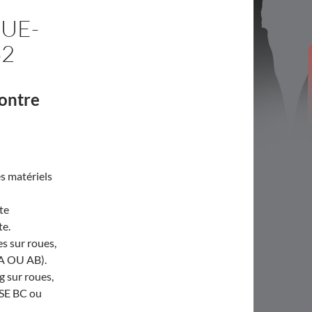
UE-
62
contre
es matériels
te
te.
es sur roues,
 A OU AB).
 sur roues,
SSE BC ou