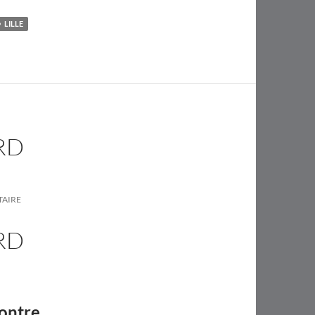
LILLE
RD
TAIRE
RD
contre