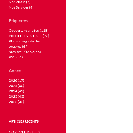
Non classé (5)
Nos Services (4)
Étiquettes
Couverture anti feu (118)
PROTECH SENTINEL (76)
Plan sauvegarde des
oeuvres (69)
prev securite 62 (56)
PSO (54)
Année
2026 (17)
2025 (80)
2024 (42)
2023 (43)
2022 (32)
ARTICLES RÉCENTS
COMPRENDRE LES