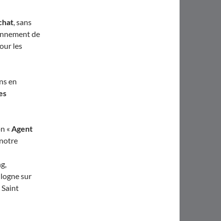
chat
, sans
ionnement de
our les
ns en
es
on «
Agent
 notre
ng,
logne sur
 Saint