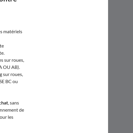
es matériels
te
te.
es sur roues,
 A OU AB).
 sur roues,
SSE BC ou
chat
, sans
ionnement de
our les