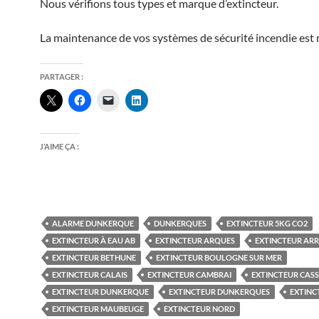
Nous vérifions tous types et marque d’extincteur.
La maintenance de vos systèmes de sécurité incendie est
PARTAGER :
J’AIME ÇA :
ALARME DUNKERQUE
DUNKERQUES
EXTINCTEUR 5KG CO2
EXTINCTEUR À EAU AB
EXTINCTEUR ARQUES
EXTINCTEUR AR
EXTINCTEUR BETHUNE
EXTINCTEUR BOULOGNE SUR MER
EXTINCTEUR CALAIS
EXTINCTEUR CAMBRAI
EXTINCTEUR CASS
EXTINCTEUR DUNKERQUE
EXTINCTEUR DUNKERQUES
EXTINC
EXTINCTEUR MAUBEUGE
EXTINCTEUR NORD