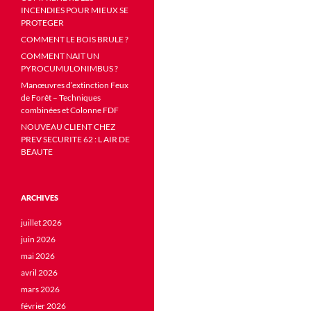
INCENDIES POUR MIEUX SE
PROTEGER
COMMENT LE BOIS BRULE ?
COMMENT NAIT UN
PYROCUMULONIMBUS ?
Manœuvres d’extinction Feux
de Forêt – Techniques
combinées et Colonne FDF
NOUVEAU CLIENT CHEZ
PREV SECURITE 62 : L AIR DE
BEAUTE
ARCHIVES
juillet 2026
juin 2026
mai 2026
avril 2026
mars 2026
février 2026