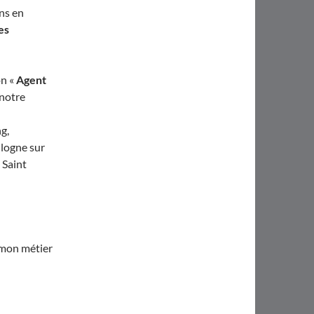
ns en
es
on «
Agent
 notre
ng,
logne sur
 Saint
 mon métier