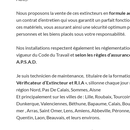
Nous proposons la vente de ces extincteurs en
formule a
un contrat d’entretien qui vous garantit un parfait fonct
ces matériels, vous assurant ainsi une sécurité optimum p
personnes et les biens placés sous votre responsabilité.
Nos installations respectent également les réglementatio
vigueur du Code du Travail et
selon les règles d’assuranc
A.P.S.A.D.
Je suis technicien de maintenance, titulaire de la formati
Vérificateur d’Extincteur et R.I.A
», sillonne chaque jour
région Nord, Pas De Calais, Sommes, Aisne
Et principalement sur les villes de : Lille, Roubaix, Tourcoi
Dunkerque, Valenciennes, Béthune, Bapaume, Calais, Bou
mer , Arras, Saint Omer, Lens, Amiens, Abbeville, Péronne,
Quentin, Laon, Beauvais, et leurs environs.