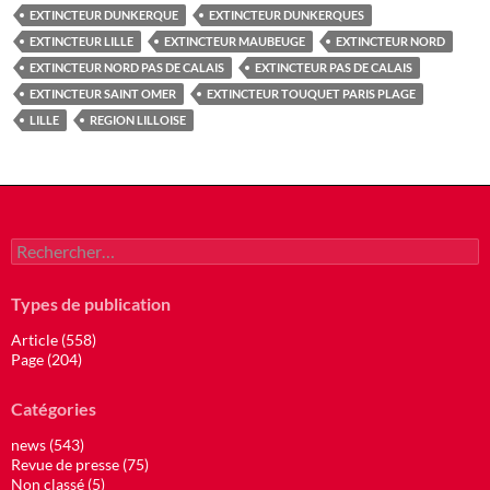
EXTINCTEUR DUNKERQUE
EXTINCTEUR DUNKERQUES
EXTINCTEUR LILLE
EXTINCTEUR MAUBEUGE
EXTINCTEUR NORD
EXTINCTEUR NORD PAS DE CALAIS
EXTINCTEUR PAS DE CALAIS
EXTINCTEUR SAINT OMER
EXTINCTEUR TOUQUET PARIS PLAGE
LILLE
REGION LILLOISE
Rechercher :
Types de publication
Article (558)
Page (204)
Catégories
news (543)
Revue de presse (75)
Non classé (5)