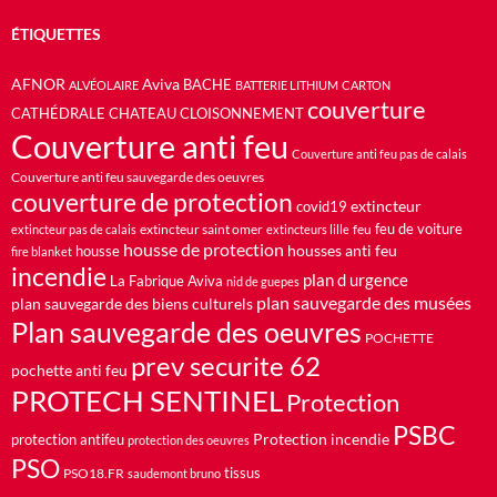
ÉTIQUETTES
AFNOR
Aviva
BACHE
ALVÉOLAIRE
BATTERIE LITHIUM
CARTON
couverture
CATHÉDRALE
CHATEAU
CLOISONNEMENT
Couverture anti feu
Couverture anti feu pas de calais
Couverture anti feu sauvegarde des oeuvres
couverture de protection
extincteur
covid19
feu de voiture
extincteur saint omer
feu
extincteur pas de calais
extincteurs lille
housse de protection
housses anti feu
housse
fire blanket
incendie
plan d urgence
La Fabrique Aviva
nid de guepes
plan sauvegarde des musées
plan sauvegarde des biens culturels
Plan sauvegarde des oeuvres
POCHETTE
prev securite 62
pochette anti feu
PROTECH SENTINEL
Protection
PSBC
Protection incendie
protection antifeu
protection des oeuvres
PSO
PSO18.FR
tissus
saudemont bruno