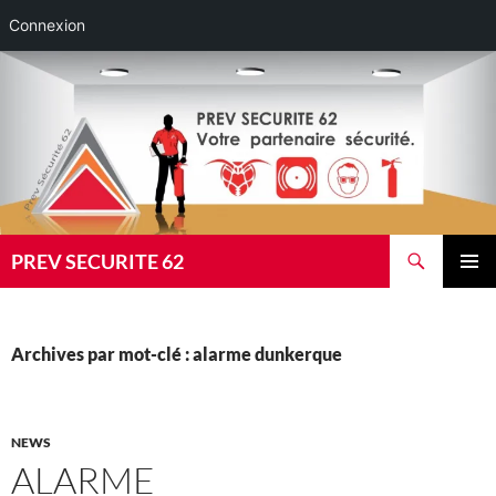
Connexion
Aller
au
contenu
Recherche
PREV SECURITE 62
MENU
PRINCI
Archives par mot-clé : alarme dunkerque
NEWS
ALARME