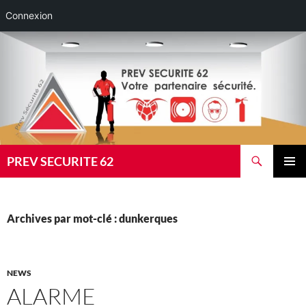
Connexion
Aller
au
contenu
Recherche
PREV SECURITE 62
MENU
PRINCI
Archives par mot-clé : dunkerques
NEWS
ALARME