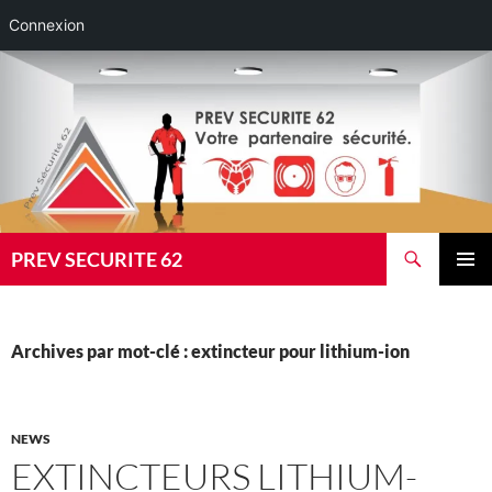
Connexion
Aller
au
contenu
Recherche
PREV SECURITE 62
MENU
PRINCI
Archives par mot-clé : extincteur pour lithium-ion
NEWS
EXTINCTEURS LITHIUM-