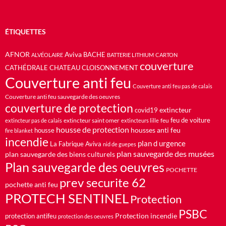
ÉTIQUETTES
AFNOR
Aviva
BACHE
ALVÉOLAIRE
BATTERIE LITHIUM
CARTON
couverture
CATHÉDRALE
CHATEAU
CLOISONNEMENT
Couverture anti feu
Couverture anti feu pas de calais
Couverture anti feu sauvegarde des oeuvres
couverture de protection
extincteur
covid19
feu de voiture
extincteur saint omer
feu
extincteur pas de calais
extincteurs lille
housse de protection
housses anti feu
housse
fire blanket
incendie
plan d urgence
La Fabrique Aviva
nid de guepes
plan sauvegarde des musées
plan sauvegarde des biens culturels
Plan sauvegarde des oeuvres
POCHETTE
prev securite 62
pochette anti feu
PROTECH SENTINEL
Protection
PSBC
Protection incendie
protection antifeu
protection des oeuvres