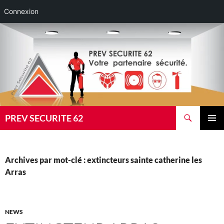
Connexion
Aller
au
contenu
Recherche
PREV SECURITE 62
MENU
PRINCI
Archives par mot-clé : extincteurs sainte catherine les
Arras
NEWS