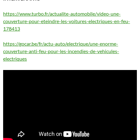
https://www.turbo.fr/actualite-automobile/video-une-
couverture-pour-eteindre-les-voitures-electriques-en-feu-
178413
https://gocar.be/fr/actu-auto/electrique/une-enorme-
couverture-anti-feu-pour-les-incendies-de-vehicules-
electriques