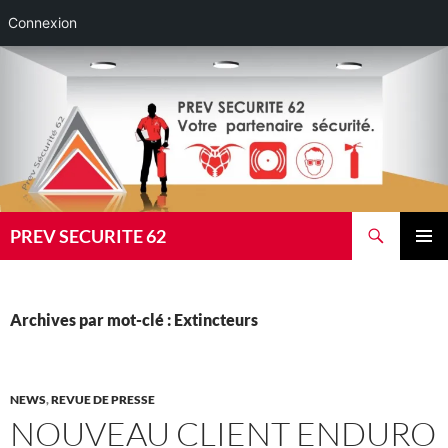
Connexion
Aller
au
contenu
Recherche
PREV SECURITE 62
MENU
PRINCI
Archives par mot-clé : Extincteurs
NEWS
,
REVUE DE PRESSE
NOUVEAU CLIENT ENDURO