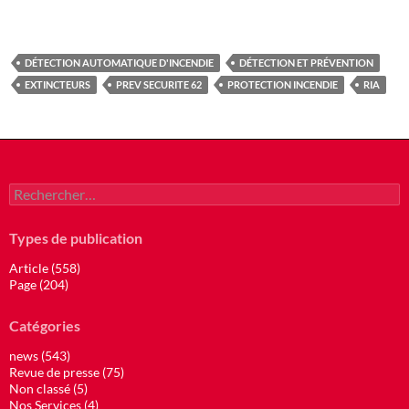
DÉTECTION AUTOMATIQUE D'INCENDIE
DÉTECTION ET PRÉVENTION
EXTINCTEURS
PREV SECURITE 62
PROTECTION INCENDIE
RIA
Rechercher :
Types de publication
Article (558)
Page (204)
Catégories
news (543)
Revue de presse (75)
Non classé (5)
Nos Services (4)