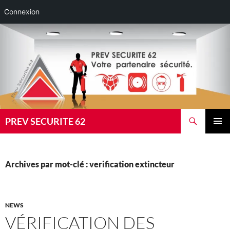
Connexion
Aller
au
contenu
Recherche
PREV SECURITE 62
MENU
PRINCI
Archives par mot-clé : verification extincteur
NEWS
VÉRIFICATION DES