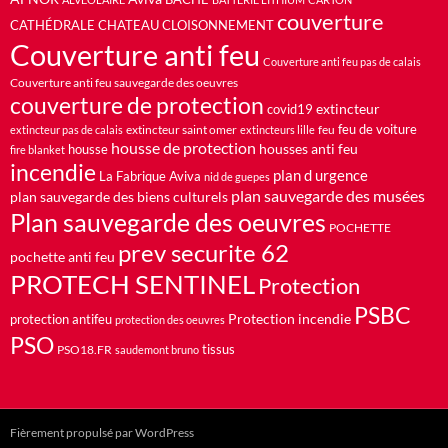
couverture
CATHÉDRALE
CHATEAU
CLOISONNEMENT
Couverture anti feu
Couverture anti feu pas de calais
Couverture anti feu sauvegarde des oeuvres
couverture de protection
extincteur
covid19
feu de voiture
extincteur saint omer
feu
extincteur pas de calais
extincteurs lille
housse de protection
housses anti feu
housse
fire blanket
incendie
plan d urgence
La Fabrique Aviva
nid de guepes
plan sauvegarde des musées
plan sauvegarde des biens culturels
Plan sauvegarde des oeuvres
POCHETTE
prev securite 62
pochette anti feu
PROTECH SENTINEL
Protection
PSBC
Protection incendie
protection antifeu
protection des oeuvres
PSO
PSO18.FR
tissus
saudemont bruno
Fièrement propulsé par WordPress