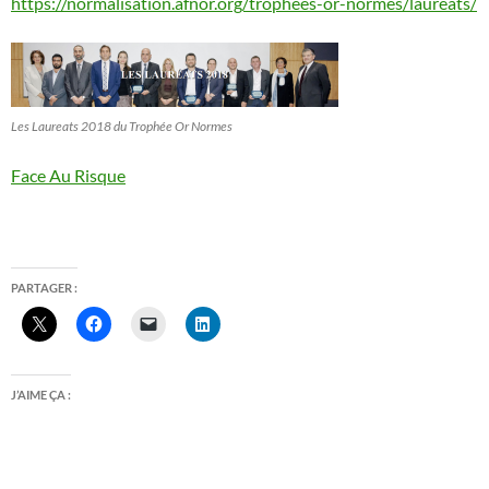
https://normalisation.afnor.org/trophees-or-normes/laureats/
Les Laureats 2018 du Trophée Or Normes
Face Au Risque
PARTAGER :
J’AIME ÇA :