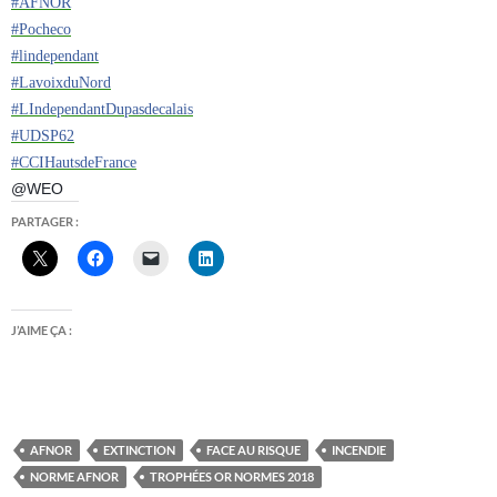
#
AFNOR
#
Pocheco
#
lindependant
#
LavoixduNord
#
LIndependantDupasdecalais
#
UDSP62
#
CCIHautsdeFrance
@WEO
PARTAGER :
J’AIME ÇA :
AFNOR
EXTINCTION
FACE AU RISQUE
INCENDIE
NORME AFNOR
TROPHÉES OR NORMES 2018