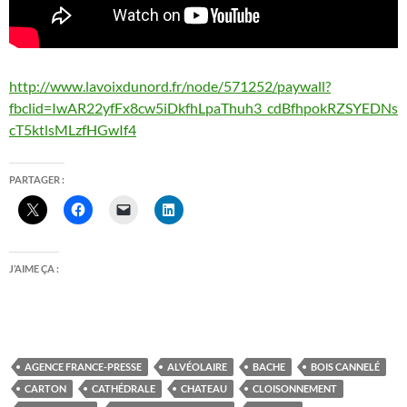
http://www.lavoixdunord.fr/node/571252/paywall?
fbclid=IwAR22yfFx8cw5iDkfhLpaThuh3_cdBfhpokRZSYEDNs
cT5ktlsMLzfHGwIf4
PARTAGER :
J’AIME ÇA :
AGENCE FRANCE-PRESSE
ALVÉOLAIRE
BACHE
BOIS CANNELÉ
CARTON
CATHÉDRALE
CHATEAU
CLOISONNEMENT