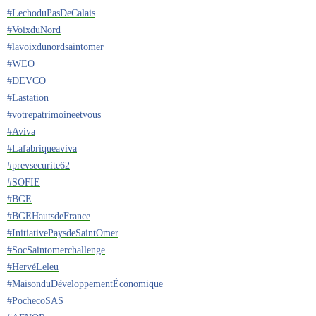
#
LechoduPasDeCalais
#
VoixduNord
#
lavoixdunordsaintomer
#
WEO
#
DEVCO
#
Lastation
#
votrepatrimoineetvous
#
Aviva
#
Lafabriqueaviva
#
prevsecurite62
#
SOFIE
#
BGE
#
BGEHautsdeFrance
#
InitiativePaysdeSaintOmer
#
SocSaintomerchallenge
#
HervéLeleu
#
MaisonduDéveloppementÉconomique
#
PochecoSAS