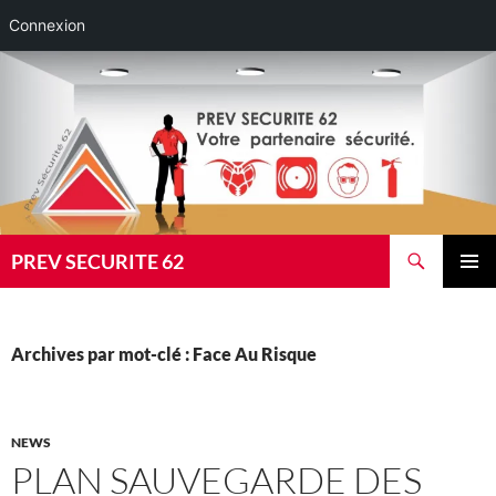
Connexion
Aller
au
contenu
Recherche
PREV SECURITE 62
MENU
PRINCI
Archives par mot-clé : Face Au Risque
NEWS
PLAN SAUVEGARDE DES