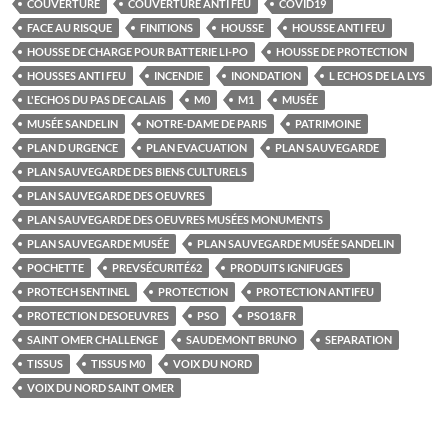
COUVERTURE
COUVERTURE ANTI FEU
COVID19
FACE AU RISQUE
FINITIONS
HOUSSE
HOUSSE ANTI FEU
HOUSSE DE CHARGE POUR BATTERIE LI-PO
HOUSSE DE PROTECTION
HOUSSES ANTI FEU
INCENDIE
INONDATION
L ECHOS DE LA LYS
L'ECHOS DU PAS DE CALAIS
M0
M1
MUSÉE
MUSÉE SANDELIN
NOTRE-DAME DE PARIS
PATRIMOINE
PLAN D URGENCE
PLAN EVACUATION
PLAN SAUVEGARDE
PLAN SAUVEGARDE DES BIENS CULTURELS
PLAN SAUVEGARDE DES OEUVRES
PLAN SAUVEGARDE DES OEUVRES MUSÉES MONUMENTS
PLAN SAUVEGARDE MUSÉE
PLAN SAUVEGARDE MUSÉE SANDELIN
POCHETTE
PREVSÉCURITÉ62
PRODUITS IGNIFUGES
PROTECH SENTINEL
PROTECTION
PROTECTION ANTIFEU
PROTECTION DESOEUVRES
PSO
PSO18.FR
SAINT OMER CHALLENGE
SAUDEMONT BRUNO
SEPARATION
TISSUS
TISSUS M0
VOIX DU NORD
VOIX DU NORD SAINT OMER