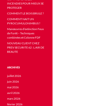
INCENDIES POUR MIEUX SE
PROTEGER
COMMENT LE BOIS BRULE ?
COMMENT NAIT UN
PYROCUMULONIMBUS ?
Manœuvres d’extinction Feux
de Forêt – Techniques
combinées et Colonne FDF
NOUVEAU CLIENT CHEZ
PREV SECURITE 62 : L AIR DE
BEAUTE
ARCHIVES
juillet 2026
juin 2026
mai 2026
avril 2026
mars 2026
février 2026