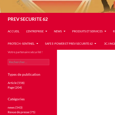
Recherche
PREV SECURITE 62
ACCUEIL
L’ENTREPRISE
NEWS
PRODUITS ET SERVICES
R
PROTECH -SENTINEL
SAFE E-POWER ET PREV SECURITE 62
3CJ ING
Votre partenaire sécurité !
Rechercher :
Types de publication
Article (558)
Page (204)
Catégories
news (543)
Revue de presse (75)