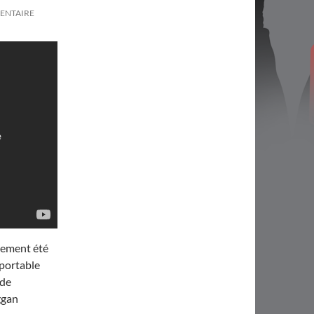
ENTAIRE
nement été
 portable
 de
ggan