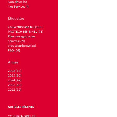
Non classé (5)
Nos Services (4)
Étiquettes
Couverture anti feu (118)
PROTECH SENTINEL (76)
Plan sauvegarde des
oeuvres (69)
prev securite 62 (56)
PSO (54)
Année
2026 (17)
2025 (80)
2024 (42)
2023 (43)
2022 (32)
ARTICLES RÉCENTS
COMPRENDRE LES