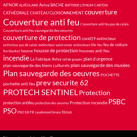
AFNOR
Aviva
BACHE
ALVÉOLAIRE
BATTERIE LITHIUM
CARTON
couverture
CATHÉDRALE
CHATEAU
CLOISONNEMENT
Couverture anti feu
Couverture anti feu pas de calais
Couverture anti feu sauvegarde des oeuvres
couverture de protection
extincteur
covid19
feu de voiture
extincteur saint omer
feu
extincteur pas de calais
extincteurs lille
housse de protection
housses anti feu
housse
fire blanket
incendie
plan d urgence
La Fabrique Aviva
nid de guepes
plan sauvegarde des musées
plan sauvegarde des biens culturels
Plan sauvegarde des oeuvres
POCHETTE
prev securite 62
pochette anti feu
PROTECH SENTINEL
Protection
PSBC
Protection incendie
protection antifeu
protection des oeuvres
PSO
PSO18.FR
tissus
saudemont bruno