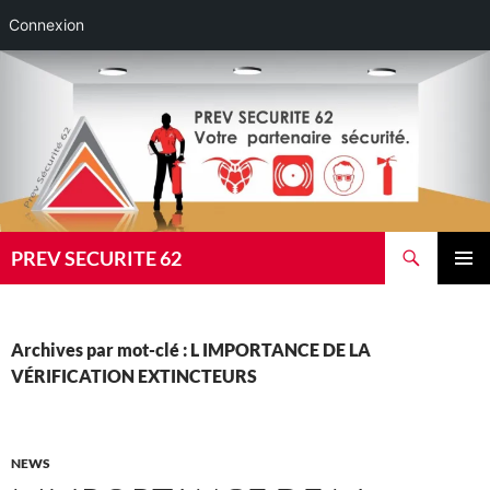
Connexion
Aller
au
contenu
Recherche
PREV SECURITE 62
MENU
PRINCI
Archives par mot-clé : L IMPORTANCE DE LA
VÉRIFICATION EXTINCTEURS
NEWS