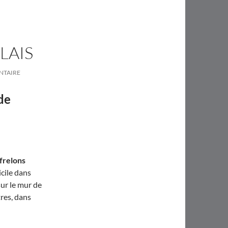
LAIS
NTAIRE
de
 frelons
cile dans
sur le mur de
tres, dans