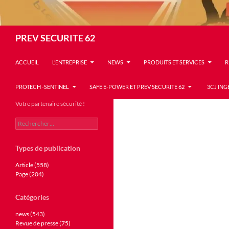
Recherche
PREV SECURITE 62
ACCUEIL
L’ENTREPRISE
NEWS
PRODUITS ET SERVICES
R
PROTECH -SENTINEL
SAFE E-POWER ET PREV SECURITE 62
3CJ ING
Votre partenaire sécurité !
Rechercher :
Types de publication
Article (558)
Page (204)
Catégories
news (543)
Revue de presse (75)