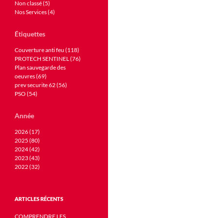
Non classé (5)
Nos Services (4)
Étiquettes
Couverture anti feu (118)
PROTECH SENTINEL (76)
Plan sauvegarde des
oeuvres (69)
prev securite 62 (56)
PSO (54)
Année
2026 (17)
2025 (80)
2024 (42)
2023 (43)
2022 (32)
ARTICLES RÉCENTS
COMPRENDRE LES