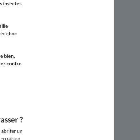
s insectes
ille
lée
choc
de bien,
ter contre
asser ?
 abriter un
 en raison