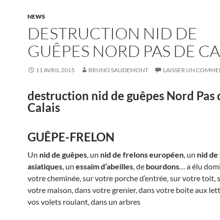
NEWS
DESTRUCTION NID DE
GUÊPES NORD PAS DE CA
11 AVRIL 2015
BRUNO SAUDEMONT
LAISSER UN COMME
destruction nid de guêpes Nord Pas 
Calais
GUÊPE-FRELON
Un
nid de guêpes
, un
nid de frelons européen
, un
nid de
asiatiques
, un
essaim d’abeilles
, de
bourdons
… a élu domi
votre cheminée, sur votre porche d’entrée, sur votre toit, 
votre maison, dans votre grenier, dans votre boite aux let
vos volets roulant, dans un arbres