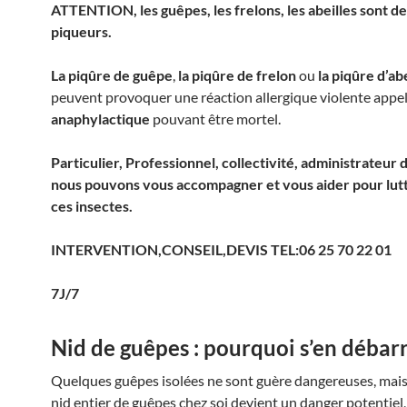
ATTENTION, les guêpes, les frelons, les abeilles sont de
piqueurs.
La piqûre de guêpe
,
la piqûre de frelon
ou
la piqûre d’abe
peuvent provoquer une réaction allergique violente appe
anaphylactique
pouvant être mortel.
Particulier, Professionnel, collectivité, administrateur 
nous pouvons vous accompagner et vous aider pour lut
ces insectes.
INTERVENTION,CONSEIL,DEVIS TEL:06 25 70 22 01
7J/7
Nid de guêpes : pourquoi s’en débarr
Quelques guêpes isolées ne sont guère dangereuses, mais
nid entier de guêpes chez soi devient un danger potentiel,