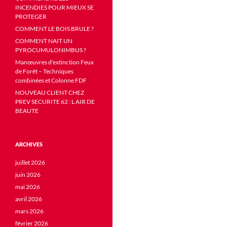
INCENDIES POUR MIEUX SE
PROTEGER
COMMENT LE BOIS BRULE ?
COMMENT NAIT UN
PYROCUMULONIMBUS ?
Manœuvres d’extinction Feux
de Forêt – Techniques
combinées et Colonne FDF
NOUVEAU CLIENT CHEZ
PREV SECURITE 62 : L AIR DE
BEAUTE
ARCHIVES
juillet 2026
juin 2026
mai 2026
avril 2026
mars 2026
février 2026