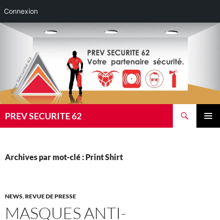
Connexion
Aller
au
contenu
Recherche
PREV SECURITE 62
MENU
PRINCI
Archives par mot-clé : Print Shirt
NEWS
,
REVUE DE PRESSE
MASQUES ANTI-