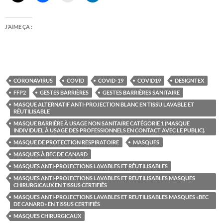
J’AIME ÇA :
CORONAVIRUS
COVID
COVID-19
COVID19
DESIGNTEX
FFP2
GESTES BARRIÈRES
GESTES BARRIÈRES SANITAIRE
MASQUE ALTERNATIF ANTI-PROJECTION BLANC EN TISSU LAVABLE ET
RÉUTILISABLE
MASQUE BARRIÈRE À USAGE NON SANITAIRE CATÉGORIE 1 (MASQUE
INDIVIDUEL À USAGE DES PROFESSIONNELS EN CONTACT AVEC LE PUBLIC).
MASQUE DE PROTECTION RESPIRATOIRE
MASQUES
MASQUES À BEC DE CANARD
MASQUES ANTI-PROJECTIONS LAVABLES ET RÉUTILISABLES
MASQUES ANTI-PROJECTIONS LAVABLES ET REUTILISABLES MASQUES
CHIRURGICAUX EN TISSUS CERTIFIÉS
MASQUES ANTI-PROJECTIONS LAVABLES ET REUTILISABLES MASQUES «BEC
DE CANARD» EN TISSUS CERTIFIÉS
MASQUES CHIRURGICAUX