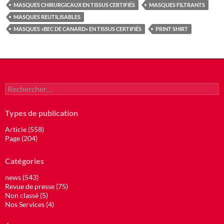
MASQUES CHIRURGICAUX EN TISSUS CERTIFIÉS
MASQUES FILTRANTS
MASQUES REUTILISABLES
MASQUES «BEC DE CANARD» EN TISSUS CERTIFIÉS
PRINT SHIRT
Rechercher :
Types de publication
Article (558)
Page (204)
Catégories
news (543)
Revue de presse (75)
Non classé (5)
Nos Services (4)