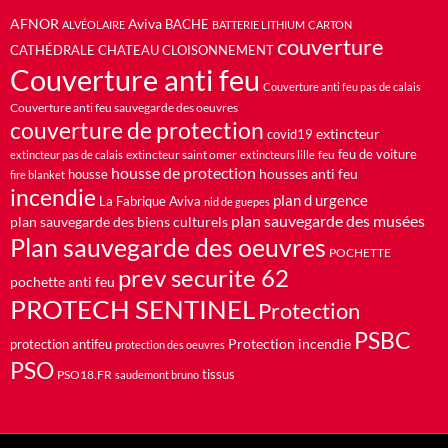
AFNOR
Aviva
BACHE
ALVÉOLAIRE
BATTERIE LITHIUM
CARTON
couverture
CATHÉDRALE
CHATEAU
CLOISONNEMENT
Couverture anti feu
Couverture anti feu pas de calais
Couverture anti feu sauvegarde des oeuvres
couverture de protection
extincteur
covid19
feu de voiture
extincteur saint omer
feu
extincteur pas de calais
extincteurs lille
housse de protection
housses anti feu
housse
fire blanket
incendie
plan d urgence
La Fabrique Aviva
nid de guepes
plan sauvegarde des musées
plan sauvegarde des biens culturels
Plan sauvegarde des oeuvres
POCHETTE
prev securite 62
pochette anti feu
PROTECH SENTINEL
Protection
PSBC
Protection incendie
protection antifeu
protection des oeuvres
PSO
PSO18.FR
tissus
saudemont bruno