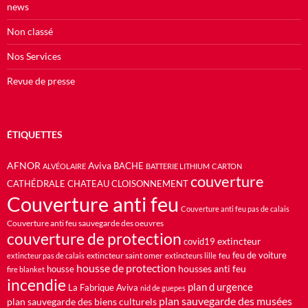
news
Non classé
Nos Services
Revue de presse
ÉTIQUETTES
AFNOR
Aviva
BACHE
ALVÉOLAIRE
BATTERIE LITHIUM
CARTON
couverture
CATHÉDRALE
CHATEAU
CLOISONNEMENT
Couverture anti feu
Couverture anti feu pas de calais
Couverture anti feu sauvegarde des oeuvres
couverture de protection
extincteur
covid19
feu de voiture
extincteur saint omer
feu
extincteur pas de calais
extincteurs lille
housse de protection
housses anti feu
housse
fire blanket
incendie
plan d urgence
La Fabrique Aviva
nid de guepes
plan sauvegarde des musées
plan sauvegarde des biens culturels