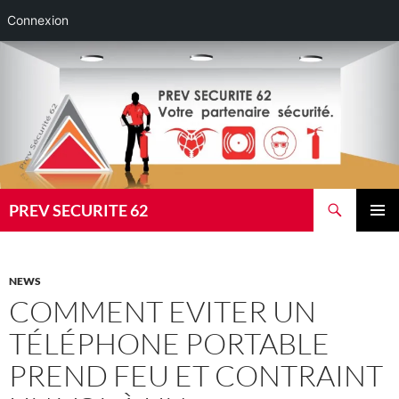
Connexion
Aller
au
contenu
Recherche
PREV SECURITE 62
MENU
PRINCI
NEWS
COMMENT EVITER UN
TÉLÉPHONE PORTABLE
PREND FEU ET CONTRAINT