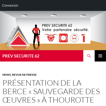
Connexion
Aller
au
contenu
Recherche
PREV SECURITE 62
MENU
PRINCI
NEWS
,
REVUE DE PRESSE
PRÉSENTATION DE LA
BERCE « SAUVEGARDE DES
ŒUVRES » À THOUROTTE