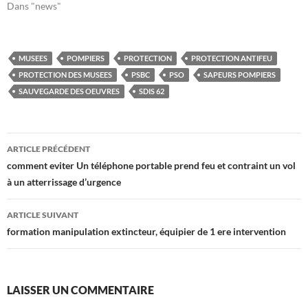
Dans "news"
MUSEES
POMPIERS
PROTECTION
PROTECTION ANTIFEU
PROTECTION DES MUSEES
PSBC
PSO
SAPEURS POMPIERS
SAUVEGARDE DES OEUVRES
SDIS 62
Navigation
ARTICLE PRÉCÉDENT
des
comment eviter Un téléphone portable prend feu et contraint un vol
à un atterrissage d’urgence
articles
ARTICLE SUIVANT
formation manipulation extincteur, équipier de 1 ere intervention
LAISSER UN COMMENTAIRE