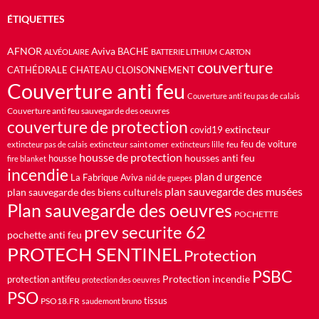
ÉTIQUETTES
AFNOR
Aviva
BACHE
ALVÉOLAIRE
BATTERIE LITHIUM
CARTON
couverture
CATHÉDRALE
CHATEAU
CLOISONNEMENT
Couverture anti feu
Couverture anti feu pas de calais
Couverture anti feu sauvegarde des oeuvres
couverture de protection
extincteur
covid19
feu de voiture
extincteur saint omer
feu
extincteur pas de calais
extincteurs lille
housse de protection
housses anti feu
housse
fire blanket
incendie
plan d urgence
La Fabrique Aviva
nid de guepes
plan sauvegarde des musées
plan sauvegarde des biens culturels
Plan sauvegarde des oeuvres
POCHETTE
prev securite 62
pochette anti feu
PROTECH SENTINEL
Protection
PSBC
Protection incendie
protection antifeu
protection des oeuvres
PSO
PSO18.FR
tissus
saudemont bruno