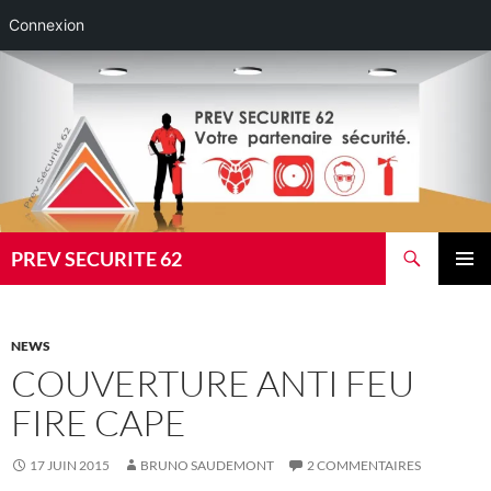
Connexion
Aller
au
contenu
Recherche
PREV SECURITE 62
MENU
PRINCI
NEWS
COUVERTURE ANTI FEU
FIRE CAPE
17 JUIN 2015
BRUNO SAUDEMONT
2 COMMENTAIRES