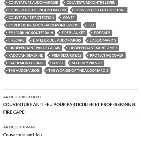
COUVERTURE AUDOMAROISE
COUVERTURE CONTRE LE FEU
COUVERTURE DESINCARCÉRATION
COUVERTURE FEU DE VOITURE
COUVERTURE PROTECTION
COVER
COVER EXTRICATION SAUDEMONT BRUNO
FEU
FEU PARKING SOUTERRAIN
FIRE BLANKET
FIRE CAPE
FIRECAPE
L ATELIER DE L AUDOMAROIS
L AUDOMAROIS
L INDEPENDANT PAS DE CALAIS
L INDEPENDANT SAINT OMER
PADOVANI SEVERINE
PREV SECURITE 62
PROTECTIVE COVER
SAUDEMONT BRUNO
SDIS62
SECURITY PREV 62
THE AUDOMAROIS
THE WORKSHOP THE AUDOMAROIS
Navigation
ARTICLE PRÉCÉDENT
des
COUVERTURE ANTI FEU POUR PARTICULIER ET PROFESSIONNEL
FIRE CAPE
articles
ARTICLE SUIVANT
Couverture anti-feu