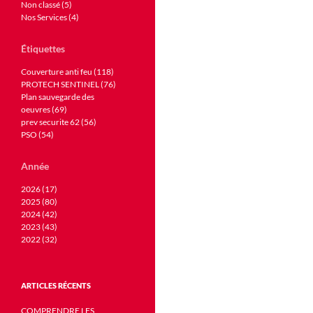
Non classé (5)
Nos Services (4)
Étiquettes
Couverture anti feu (118)
PROTECH SENTINEL (76)
Plan sauvegarde des
oeuvres (69)
prev securite 62 (56)
PSO (54)
Année
2026 (17)
2025 (80)
2024 (42)
2023 (43)
2022 (32)
ARTICLES RÉCENTS
COMPRENDRE LES