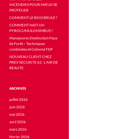
INCENDIES POUR MIEUX SE
PROTEGER
COMMENT LE BOIS BRULE ?
COMMENT NAIT UN
PYROCUMULONIMBUS ?
Manœuvres d’extinction Feux
de Forêt – Techniques
combinées et Colonne FDF
NOUVEAU CLIENT CHEZ
PREV SECURITE 62 : L AIR DE
BEAUTE
ARCHIVES
juillet 2026
juin 2026
mai 2026
avril 2026
mars 2026
février 2026