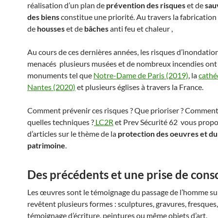
réalisation d’un plan de
prévention des risques
et de
sau
des biens
constitue une priorité. Au travers la fabrication
de
housses
et de
bâches
anti feu et chaleur ,
Au cours de ces dernières années, les risques d’inondatio
menacés plusieurs musées et de nombreux incendies ont
monuments tel que
Notre-Dame de Paris (2019)
, la
cathé
Nantes (2020)
et plusieurs églises à travers la France.
Comment prévenir ces risques ? Que prioriser ? Comment 
quelles techniques ?
LC2R
et Prev Sécurité 62 vous propo
d’articles sur le thème de la
protection des oeuvres et du
patrimoine
.
Des précédents et une prise de con
Les œuvres sont le témoignage du passage de l’homme sur 
revêtent plusieurs formes : sculptures, gravures, fresques,
témoignage d’écriture, peintures ou même objets d’art.