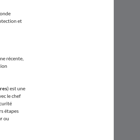
monde
otection et
ine récente,
tion
res
) est une
ec le chef
curité
rs étapes
r
ou