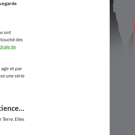
vegarde
ns ont
 touché des
drale de
agir et par
se une série
science…
Terre. Elles