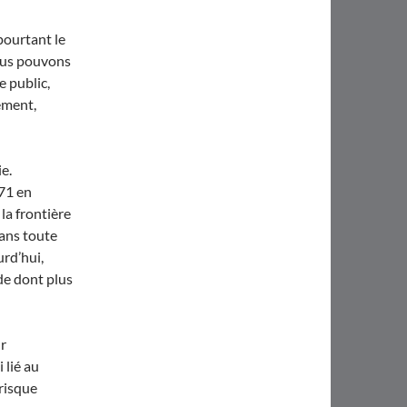
pourtant le
Nous pouvons
e public,
ément,
ie.
71 en
la frontière
ans toute
urd’hui,
de dont plus
ur
i lié au
risque