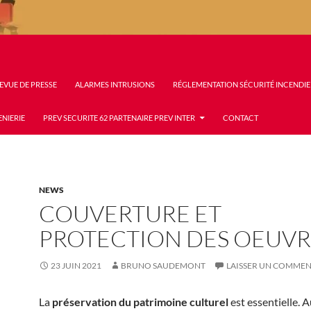
EVUE DE PRESSE
ALARMES INTRUSIONS
RÉGLEMENTATION SÉCURITÉ INCENDIE
ENIERIE
PREV SECURITE 62 PARTENAIRE PREV INTER
CONTACT
NEWS
COUVERTURE ET
PROTECTION DES OEUVR
23 JUIN 2021
BRUNO SAUDEMONT
LAISSER UN COMMEN
La
préservation du patrimoine culturel
est essentielle. A