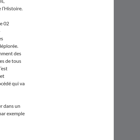
es,
 l’Histoire.
le 02
-
es
déplorée.
amment des
es de tous
’est
Cet
océdé qui va
er dans un
 par exemple