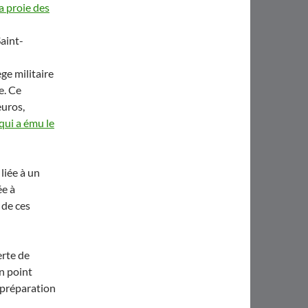
a proie des
Saint-
ge militaire
e. Ce
euros,
qui a ému le
liée à un
ée à
 de ces
erte de
n point
 préparation