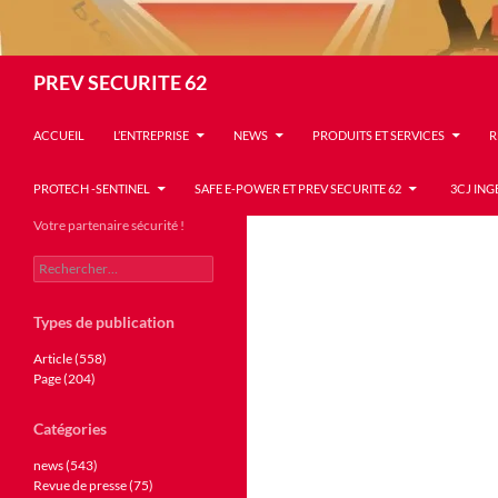
Recherche
PREV SECURITE 62
ACCUEIL
L’ENTREPRISE
NEWS
PRODUITS ET SERVICES
R
PROTECH -SENTINEL
SAFE E-POWER ET PREV SECURITE 62
3CJ ING
Votre partenaire sécurité !
Rechercher :
Types de publication
Article (558)
Page (204)
Catégories
news (543)
Revue de presse (75)