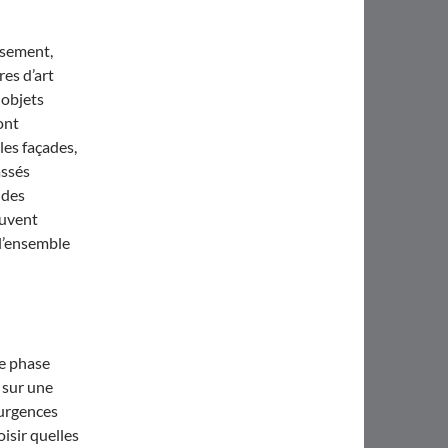
ssement,
es d’art
 objets
ont
les façades,
assés
 des
ouvent
l’ensemble
te phase
 sur une
 urgences
oisir quelles