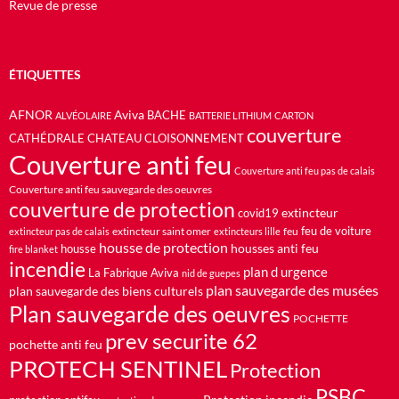
Revue de presse
ÉTIQUETTES
AFNOR
Aviva
BACHE
ALVÉOLAIRE
BATTERIE LITHIUM
CARTON
couverture
CATHÉDRALE
CHATEAU
CLOISONNEMENT
Couverture anti feu
Couverture anti feu pas de calais
Couverture anti feu sauvegarde des oeuvres
couverture de protection
extincteur
covid19
feu de voiture
extincteur saint omer
feu
extincteur pas de calais
extincteurs lille
housse de protection
housses anti feu
housse
fire blanket
incendie
plan d urgence
La Fabrique Aviva
nid de guepes
plan sauvegarde des musées
plan sauvegarde des biens culturels
Plan sauvegarde des oeuvres
POCHETTE
prev securite 62
pochette anti feu
PROTECH SENTINEL
Protection
PSBC