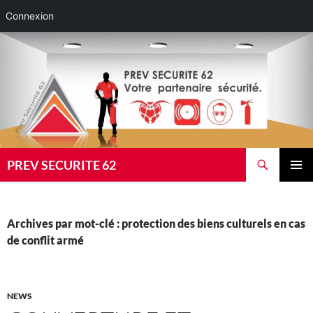
Connexion
Aller
au
contenu
Recherche
PREV SECURITE 62
MENU
PRINCI
Archives par mot-clé : protection des biens culturels en cas
de conflit armé
NEWS