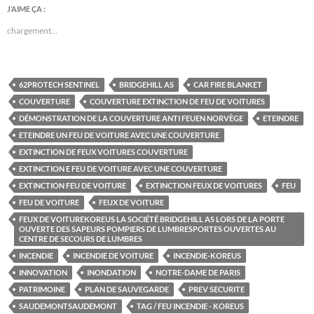
J’AIME ÇA :
chargement…
62PROTECH SENTINEL
BRIDGEHILL AS
CAR FIRE BLANKET
COUVERTURE
COUVERTURE EXTINCTION DE FEU DE VOITURES
DÉMONSTRATION DE LA COUVERTURE ANTI FEUEN NORVÈGE
ETEINDRE
ETEINDRE UN FEU DE VOITURE AVEC UNE COUVERTURE
EXTINCTION DE FEUX VOITURES COUVERTURE
EXTINCTION E FEU DE VOITURE AVEC UNE COUVERTURE
EXTINCTION FEU DE VOITURE
EXTINCTION FEUX DE VOITURES
FEU
FEU DE VOITURE
FEUX DE VOITURE
FEUX DE VOITUREKOREUS LA SOCIÉTÉ BRIDGEHILL AS LORS DE LA PORTE
OUVERTE DES SAPEURS POMPIERS DE LUMBRESPORTES OUVERTES AU
CENTRE DE SECOURS DE LUMBRES
INCENDIE
INCENDIE DE VOITURE
INCENDIE-KOREUS
INNOVATION
INONDATION
NOTRE-DAME DE PARIS
PATRIMOINE
PLAN DE SAUVEGARDE
PREV SECURITE
SAUDEMONTSAUDEMONT
TAG / FEU INCENDIE - KOREUS