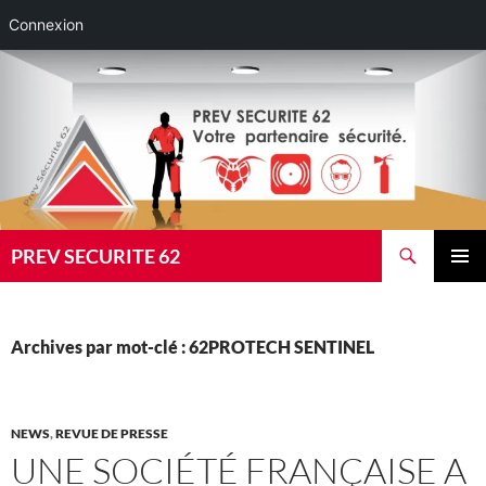
Connexion
Aller
au
contenu
Recherche
PREV SECURITE 62
MENU
PRINCI
Archives par mot-clé : 62PROTECH SENTINEL
NEWS
,
REVUE DE PRESSE
UNE SOCIÉTÉ FRANÇAISE A