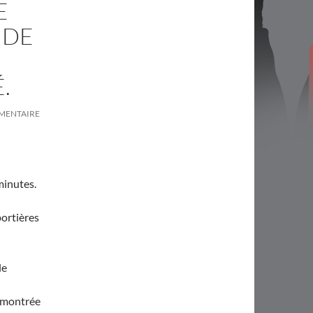
E
 DE
.
MMENTAIRE
minutes.
ortières
le
démontrée