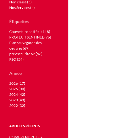
Non classé (5)
Nos Services (4)
Étiquettes
Couverture anti feu (118)
PROTECH SENTINEL (76)
Plan sauvegarde des
oeuvres (69)
prev securite 62 (56)
PSO (54)
Année
2026 (17)
2025 (80)
2024 (42)
2023 (43)
2022 (32)
ARTICLES RÉCENTS
COMPRENDRE LES