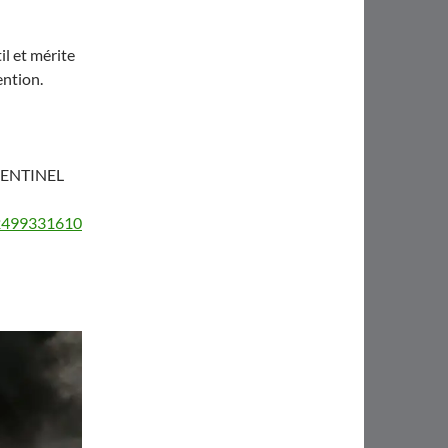
il et mérite
ention.
-SENTINEL
/2499331610