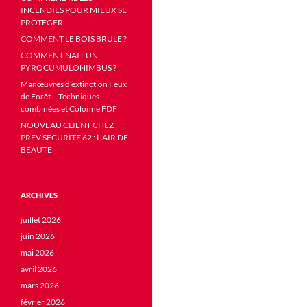
INCENDIES POUR MIEUX SE
PROTEGER
COMMENT LE BOIS BRULE ?
COMMENT NAIT UN
PYROCUMULONIMBUS ?
Manœuvres d’extinction Feux
de Forêt – Techniques
combinées et Colonne FDF
NOUVEAU CLIENT CHEZ
PREV SECURITE 62 : L AIR DE
BEAUTE
ARCHIVES
juillet 2026
juin 2026
mai 2026
avril 2026
mars 2026
février 2026