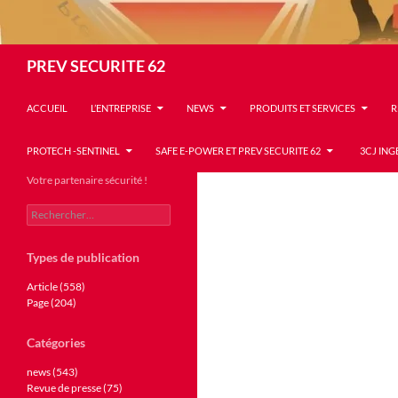
Recherche
PREV SECURITE 62
ACCUEIL
L’ENTREPRISE
NEWS
PRODUITS ET SERVICES
R
PROTECH -SENTINEL
SAFE E-POWER ET PREV SECURITE 62
3CJ ING
Votre partenaire sécurité !
Rechercher :
Types de publication
Article (558)
Page (204)
Catégories
news (543)
Revue de presse (75)