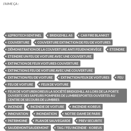
J’AIME ÇA :
62PROTECH SENTINEL
BRIDGEHILL AS
CAR FIRE BLANKET
COUVERTURE
COUVERTURE EXTINCTION DE FEU DE VOITURES
DÉMONSTRATION DE LA COUVERTURE ANTI FEUEN NORVÈGE
ETEINDRE
ETEINDRE UN FEU DE VOITURE AVEC UNE COUVERTURE
EXTINCTION DE FEUX VOITURES COUVERTURE
EXTINCTION E FEU DE VOITURE AVEC UNE COUVERTURE
EXTINCTION FEU DE VOITURE
EXTINCTION FEUX DE VOITURES
FEU
FEU DE VOITURE
FEUX DE VOITURE
FEUX DE VOITUREKOREUS LA SOCIÉTÉ BRIDGEHILL AS LORS DE LA PORTE
OUVERTE DES SAPEURS POMPIERS DE LUMBRESPORTES OUVERTES AU
CENTRE DE SECOURS DE LUMBRES
INCENDIE
INCENDIE DE VOITURE
INCENDIE-KOREUS
INNOVATION
INONDATION
NOTRE-DAME DE PARIS
PATRIMOINE
PLAN DE SAUVEGARDE
PREV SECURITE
SAUDEMONTSAUDEMONT
TAG / FEU INCENDIE - KOREUS