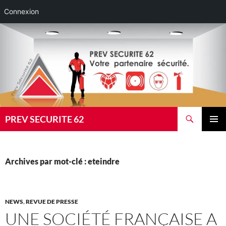
Connexion
Aller
au
contenu
Recherche
PREV SECURITE 62
MENU
PRINCI
Archives par mot-clé : eteindre
NEWS
,
REVUE DE PRESSE
UNE SOCIÉTÉ FRANÇAISE A