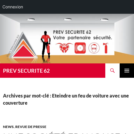
Connexion
Aller
au
contenu
Recherche
PREV SECURITE 62
MENU
PRINCI
Archives par mot-clé : Eteindre un feu de voiture avec une
couverture
NEWS
,
REVUE DE PRESSE