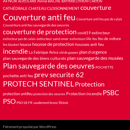
AFNOR
Aviva
BACHE
ALVÉOLAIRE
BATTERIE LITHIUM
CARTON
couverture
CATHÉDRALE
CHATEAU
CLOISONNEMENT
Couverture anti feu
Couverture anti feu pas de calais
Couverture anti feu sauvegarde des oeuvres
couverture de protection
extincteur
covid19
feu de voiture
extincteur saint omer
feu
extincteur pas de calais
extincteurs lille
housse de protection
housses anti feu
housse
fire blanket
incendie
plan d urgence
La Fabrique Aviva
nid de guepes
plan sauvegarde des musées
plan sauvegarde des biens culturels
Plan sauvegarde des oeuvres
POCHETTE
prev securite 62
pochette anti feu
PROTECH SENTINEL
Protection
PSBC
Protection incendie
protection antifeu
protection des oeuvres
PSO
PSO18.FR
tissus
saudemont bruno
Fièrement propulsé par WordPress