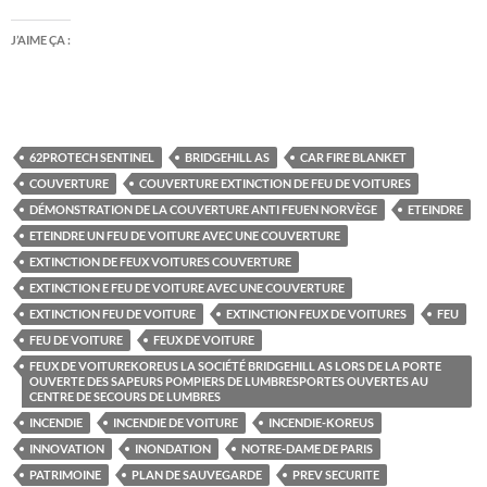
J’AIME ÇA :
62PROTECH SENTINEL
BRIDGEHILL AS
CAR FIRE BLANKET
COUVERTURE
COUVERTURE EXTINCTION DE FEU DE VOITURES
DÉMONSTRATION DE LA COUVERTURE ANTI FEUEN NORVÈGE
ETEINDRE
ETEINDRE UN FEU DE VOITURE AVEC UNE COUVERTURE
EXTINCTION DE FEUX VOITURES COUVERTURE
EXTINCTION E FEU DE VOITURE AVEC UNE COUVERTURE
EXTINCTION FEU DE VOITURE
EXTINCTION FEUX DE VOITURES
FEU
FEU DE VOITURE
FEUX DE VOITURE
FEUX DE VOITUREKOREUS LA SOCIÉTÉ BRIDGEHILL AS LORS DE LA PORTE
OUVERTE DES SAPEURS POMPIERS DE LUMBRESPORTES OUVERTES AU
CENTRE DE SECOURS DE LUMBRES
INCENDIE
INCENDIE DE VOITURE
INCENDIE-KOREUS
INNOVATION
INONDATION
NOTRE-DAME DE PARIS
PATRIMOINE
PLAN DE SAUVEGARDE
PREV SECURITE