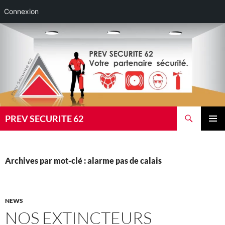
Connexion
Aller
au
contenu
Recherche
PREV SECURITE 62
MENU
PRINCI
Archives par mot-clé : alarme pas de calais
NEWS
NOS EXTINCTEURS