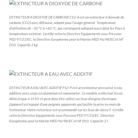
EXTINCTEUR A DIOXYDE DE CARBONE CS2-A est un extincteur à dioxyde de
carbone (CO2) avec diffuseur, adapté pour l’usage général. Température
d’utilisation de –30 °C à +60 °C, par conséquent adéquat aussi dans les Pays à
température extrême. Certifié selon la Directive Equipements sous Pression
PED 97/23/EC, la Directive Européenne pour la Marine MED 96/98/EC et NF
EN3. Capacité 2 kg.
EXTINCTEUR A EAU AVEC ADDITIF FS2-P est un extincteur pressurisé à eau
additive avec corps en aluminium et manomètre. Ce modèle a effectué l’essai
diélectrique à 35 kV et peut donc être utilisé sur feux d’origine électrique.
L’appareil est équipé d’une poignée apparente qui facilite la prise en main de
l’extincteur. Notre extincteur est recommandé sur les feux de classe F. Certifié
selon la Directive Equipements sous Pression PED 97/23/EC, Directive
Européenne pour la Marine MED 96/98/EC et NF EN3. Capacité 2 l.