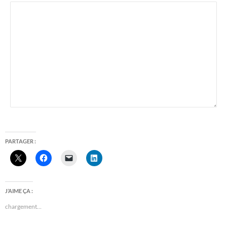
PARTAGER :
J’AIME ÇA :
chargement…