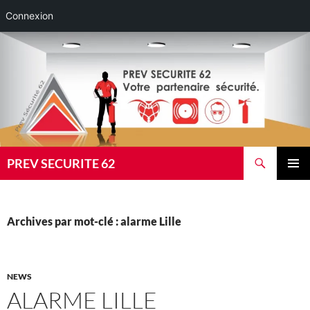
Connexion
Aller
au
contenu
Recherche
PREV SECURITE 62
MENU
PRINCI
Archives par mot-clé : alarme Lille
NEWS
ALARME LILLE