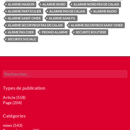
ALARME MAISON
ALARME NORD
ALARME NORD PAS DE CALAIS
ALARME PARTICULIER
ALARME PAS DE CALAIS
ALARME RADIO
ALARME SAINT OMER
ALARME SANS FIL
ALARME SECURYBOX PAS DE CALAIS
ALARME SECURYBOX SAINT OMER
ALRME PAS CHER
PROMO ALARME
SECURITE ROUTIERE
SECURITE SOCIALE
Rechercher :
Types de publication
Article (558)
Page (204)
Catégories
news (543)