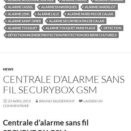
ALARME CASSEL
ALARME DUNKERQUES
ALARME HARDELOT
ALARME LENS
ALARME LILLE
ALARME NORD PAS DE CALAIS
ALARME SAINT OMER
ALARME SECURYBOX PAS DE CALAIS
ALARME TOUQUET
ALARME TOUQUET PARIS PLAGE
DETECTION
DÉTECTION INCENDIE PROTECTION PROTECTION DES BIENS CULTURELS
NEWS
CENTRALE D’ALARME SANS
FIL SECURYBOX GSM
23 AVRIL 2015
BRUNO SAUDEMONT
LAISSER UN
COMMENTAIRE
Centrale d’alarme sans fil