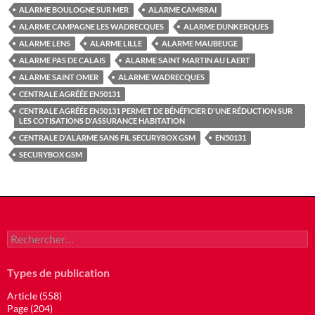
ALARME BOULOGNE SUR MER
ALARME CAMBRAI
ALARME CAMPAGNE LES WADRECQUES
ALARME DUNKERQUES
ALARME LENS
ALARME LILLE
ALARME MAUBEUGE
ALARME PAS DE CALAIS
ALARME SAINT MARTIN AU LAERT
ALARME SAINT OMER
ALARME WADRECQUES
CENTRALE AGRÉÉE EN50131
CENTRALE AGRÉÉE EN50131 PERMET DE BÉNÉFICIER D'UNE RÉDUCTION SUR
LES COTISATIONS D'ASSURANCE HABITATION
CENTRALE D'ALARME SANS FIL SECURYBOX GSM
EN50131
SECURYBOX GSM
Rechercher :
Types de publication
Article (558)
Page (204)