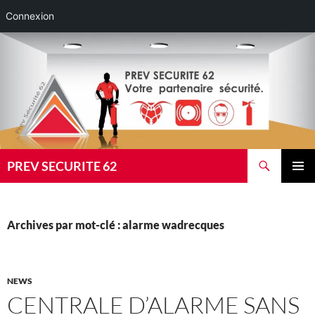
Connexion
Aller
au
contenu
Recherche
PREV SECURITE 62
MENU
PRINCI
Archives par mot-clé : alarme wadrecques
NEWS
CENTRALE D’ALARME SANS