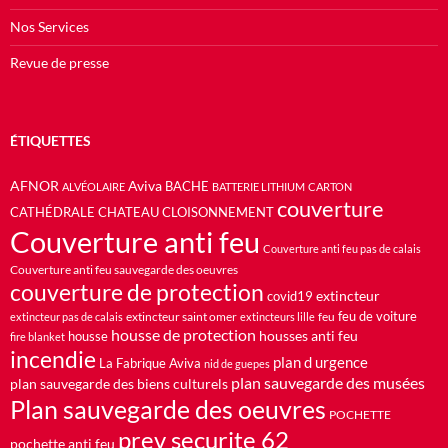
Nos Services
Revue de presse
ÉTIQUETTES
AFNOR
Aviva
BACHE
ALVÉOLAIRE
BATTERIE LITHIUM
CARTON
couverture
CATHÉDRALE
CHATEAU
CLOISONNEMENT
Couverture anti feu
Couverture anti feu pas de calais
Couverture anti feu sauvegarde des oeuvres
couverture de protection
extincteur
covid19
feu de voiture
extincteur saint omer
feu
extincteur pas de calais
extincteurs lille
housse de protection
housses anti feu
housse
fire blanket
incendie
plan d urgence
La Fabrique Aviva
nid de guepes
plan sauvegarde des musées
plan sauvegarde des biens culturels
Plan sauvegarde des oeuvres
POCHETTE
prev securite 62
pochette anti feu