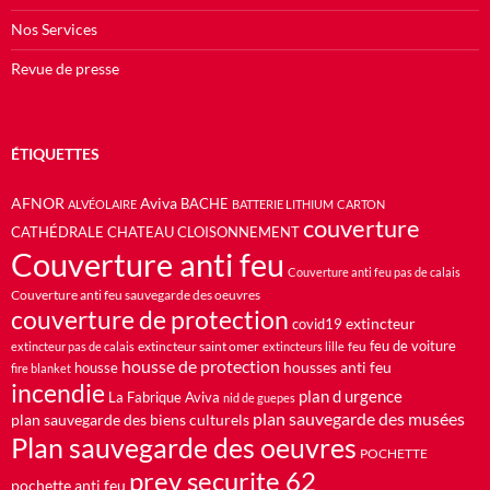
Nos Services
Revue de presse
ÉTIQUETTES
AFNOR
Aviva
BACHE
ALVÉOLAIRE
BATTERIE LITHIUM
CARTON
couverture
CATHÉDRALE
CHATEAU
CLOISONNEMENT
Couverture anti feu
Couverture anti feu pas de calais
Couverture anti feu sauvegarde des oeuvres
couverture de protection
extincteur
covid19
feu de voiture
extincteur saint omer
feu
extincteur pas de calais
extincteurs lille
housse de protection
housses anti feu
housse
fire blanket
incendie
plan d urgence
La Fabrique Aviva
nid de guepes
plan sauvegarde des musées
plan sauvegarde des biens culturels
Plan sauvegarde des oeuvres
POCHETTE
prev securite 62
pochette anti feu