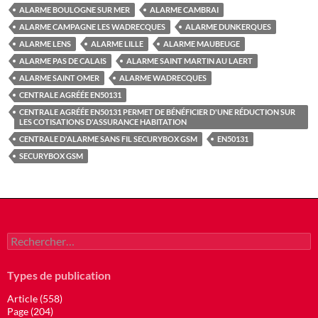
ALARME BOULOGNE SUR MER
ALARME CAMBRAI
ALARME CAMPAGNE LES WADRECQUES
ALARME DUNKERQUES
ALARME LENS
ALARME LILLE
ALARME MAUBEUGE
ALARME PAS DE CALAIS
ALARME SAINT MARTIN AU LAERT
ALARME SAINT OMER
ALARME WADRECQUES
CENTRALE AGRÉÉE EN50131
CENTRALE AGRÉÉE EN50131 PERMET DE BÉNÉFICIER D'UNE RÉDUCTION SUR
LES COTISATIONS D'ASSURANCE HABITATION
CENTRALE D'ALARME SANS FIL SECURYBOX GSM
EN50131
SECURYBOX GSM
Rechercher :
Types de publication
Article (558)
Page (204)