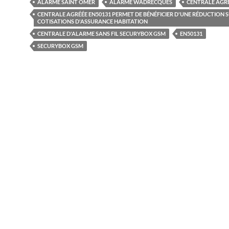
ALARME SAINT OMER
ALARME WADRECQUES
CENTRALE AGRÉ
CENTRALE AGRÉÉE EN50131 PERMET DE BÉNÉFICIER D'UNE RÉDUCTION S
COTISATIONS D'ASSURANCE HABITATION
CENTRALE D'ALARME SANS FIL SECURYBOX GSM
EN50131
SECURYBOX GSM