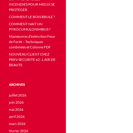
INCENDIES POUR MIEUX SE
PROTEGER
COMMENT LE BOIS BRULE ?
COMMENT NAIT UN
PYROCUMULONIMBUS ?
Manœuvres d’extinction Feux
de Forêt – Techniques
combinées et Colonne FDF
NOUVEAU CLIENT CHEZ
PREV SECURITE 62 : L AIR DE
BEAUTE
ARCHIVES
juillet 2026
juin 2026
mai 2026
avril 2026
mars 2026
février 2026