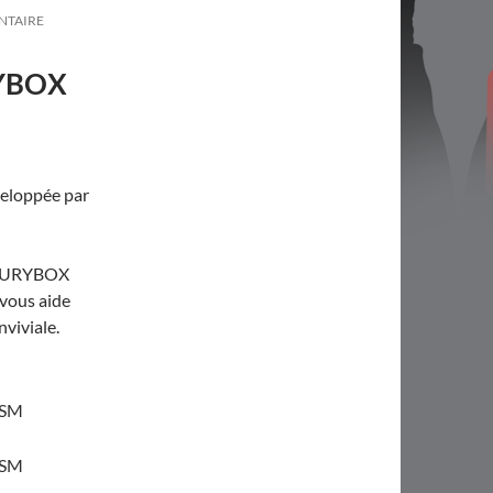
NTAIRE
RYBOX
veloppée par
SECURYBOX
 vous aide
nviviale.