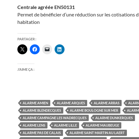
Centrale agréée EN50131
Permet de bénéficier d’une réduction sur les cotisations 
habitation
PARTAGER :
J’AIME ÇA :
ALARME AMIEN
ALARME ARQUES
ALARME ARRAS
ALARM
ALARME BLENDECQUES
ALARME BOULOGNE SUR MER
ALARM
ALARME CAMPAGNE LES WADRECQUES
ALARME DUNKERQUES
ALARME LENS
ALARME LILLE
ALARME MAUBEUGE
ALARME PAS DE CALAIS
ALARME SAINT MARTIN AU LAERT