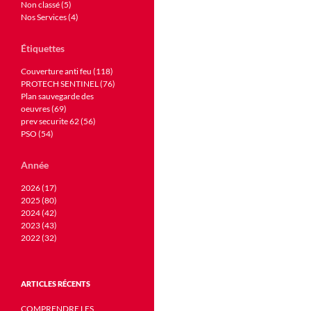
Non classé (5)
Nos Services (4)
Étiquettes
Couverture anti feu (118)
PROTECH SENTINEL (76)
Plan sauvegarde des
oeuvres (69)
prev securite 62 (56)
PSO (54)
Année
2026 (17)
2025 (80)
2024 (42)
2023 (43)
2022 (32)
ARTICLES RÉCENTS
COMPRENDRE LES