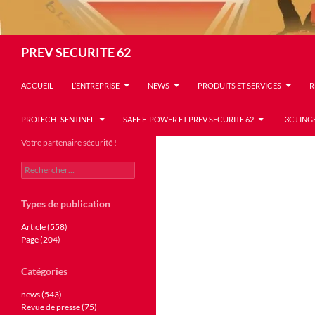
Recherche
PREV SECURITE 62
ACCUEIL
L’ENTREPRISE
NEWS
PRODUITS ET SERVICES
R
PROTECH -SENTINEL
SAFE E-POWER ET PREV SECURITE 62
3CJ ING
Votre partenaire sécurité !
Rechercher :
Types de publication
Article (558)
Page (204)
Catégories
news (543)
Revue de presse (75)