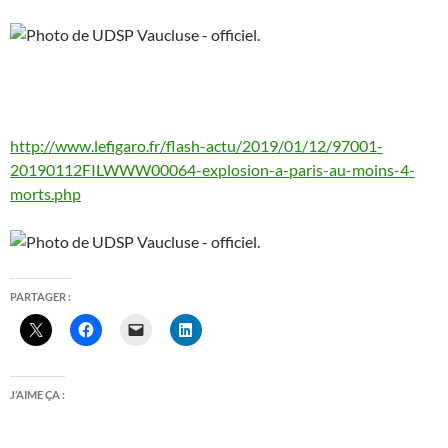
http://www.lefigaro.fr/flash-actu/2019/01/12/97001-
20190112FILWWW00064-explosion-a-paris-au-moins-4-
morts.php
PARTAGER :
J’AIME ÇA :