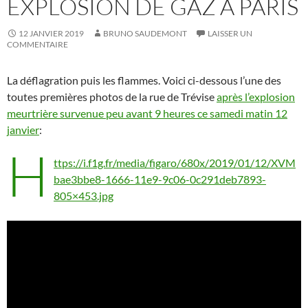
EXPLOSION DE GAZ À PARIS
12 JANVIER 2019
BRUNO SAUDEMONT
LAISSER UN
COMMENTAIRE
La déflagration puis les flammes. Voici ci-dessous l’une des
toutes premières photos de la rue de Trévise
après l’explosion
meurtrière survenue peu avant 9 heures ce samedi matin 12
janvier
:
h
ttps://i.f1g.fr/media/figaro/680x/2019/01/12/XVM
bae3bbe8-1666-11e9-9c06-0c291deb7893-
805×453.jpg