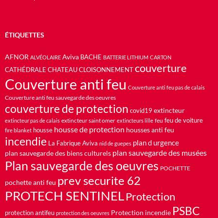
ÉTIQUETTES
AFNOR
Aviva
BACHE
ALVÉOLAIRE
BATTERIE LITHIUM
CARTON
couverture
CATHÉDRALE
CHATEAU
CLOISONNEMENT
Couverture anti feu
Couverture anti feu pas de calais
Couverture anti feu sauvegarde des oeuvres
couverture de protection
extincteur
covid19
feu de voiture
extincteur saint omer
feu
extincteur pas de calais
extincteurs lille
housse de protection
housses anti feu
housse
fire blanket
incendie
plan d urgence
La Fabrique Aviva
nid de guepes
plan sauvegarde des musées
plan sauvegarde des biens culturels
Plan sauvegarde des oeuvres
POCHETTE
prev securite 62
pochette anti feu
PROTECH SENTINEL
Protection
PSBC
Protection incendie
protection antifeu
protection des oeuvres