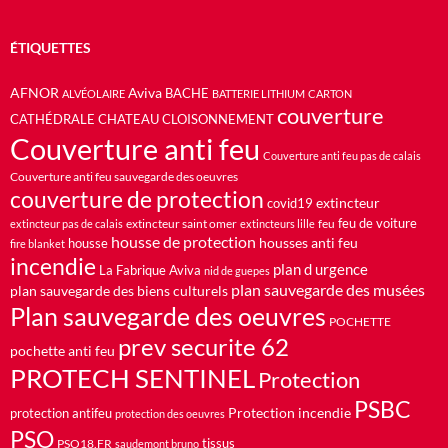
ÉTIQUETTES
AFNOR
Aviva
BACHE
ALVÉOLAIRE
BATTERIE LITHIUM
CARTON
couverture
CATHÉDRALE
CHATEAU
CLOISONNEMENT
Couverture anti feu
Couverture anti feu pas de calais
Couverture anti feu sauvegarde des oeuvres
couverture de protection
extincteur
covid19
feu de voiture
extincteur saint omer
feu
extincteur pas de calais
extincteurs lille
housse de protection
housses anti feu
housse
fire blanket
incendie
plan d urgence
La Fabrique Aviva
nid de guepes
plan sauvegarde des musées
plan sauvegarde des biens culturels
Plan sauvegarde des oeuvres
POCHETTE
prev securite 62
pochette anti feu
PROTECH SENTINEL
Protection
PSBC
Protection incendie
protection antifeu
protection des oeuvres
PSO
PSO18.FR
tissus
saudemont bruno