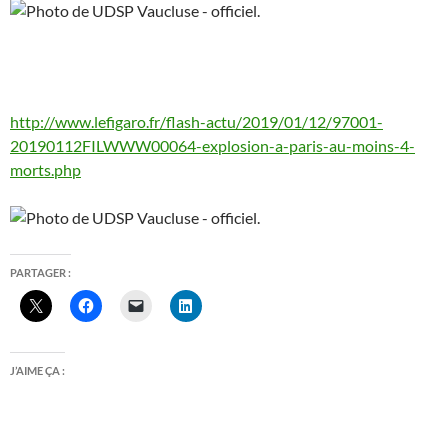
http://www.lefigaro.fr/flash-actu/2019/01/12/97001-
20190112FILWWW00064-explosion-a-paris-au-moins-4-
morts.php
PARTAGER :
J’AIME ÇA :