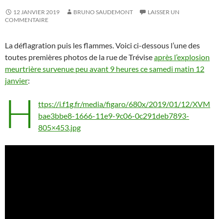
12 JANVIER 2019
BRUNO SAUDEMONT
LAISSER UN
COMMENTAIRE
La déflagration puis les flammes. Voici ci-dessous l’une des
toutes premières photos de la rue de Trévise
après l’explosion
meurtrière survenue peu avant 9 heures ce samedi matin 12
janvier
:
h
ttps://i.f1g.fr/media/figaro/680x/2019/01/12/XVM
bae3bbe8-1666-11e9-9c06-0c291deb7893-
805×453.jpg