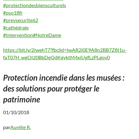
#protectiondesbiensculturels
#pso18fr
#prevsecurite62
#cathédrale
#Intervention
#NotreDame
https://bit.ly/2IwehT7?fbclid=IwAR2i0E9A8n2BB7Z8I1u-
faT07H_wgOI20BbDeQdKgyktM4xiUgfLzPLgov0
Protection incendie dans les musées :
des solutions pour protéger le
patrimoine
01/10/2018
par
Aurélie R.