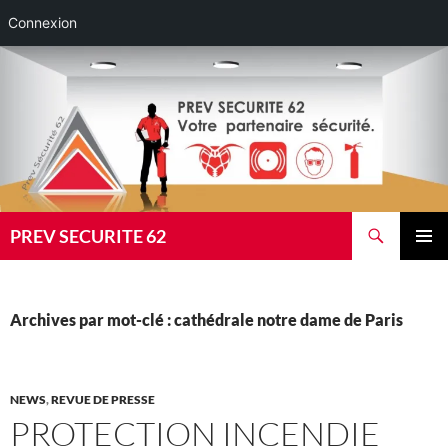
Connexion
Aller
au
contenu
Recherche
PREV SECURITE 62
MENU
PRINCI
Archives par mot-clé : cathédrale notre dame de Paris
NEWS
,
REVUE DE PRESSE
PROTECTION INCENDIE