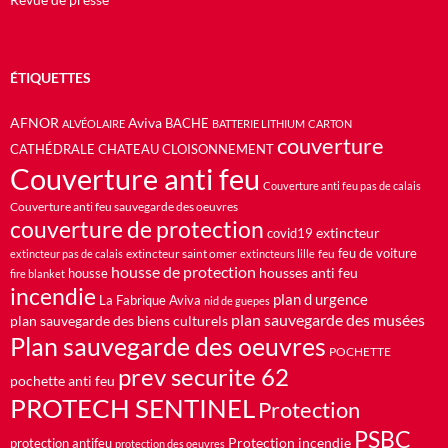
ÉTIQUETTES
AFNOR
Aviva
BACHE
ALVÉOLAIRE
BATTERIE LITHIUM
CARTON
couverture
CATHÉDRALE
CHATEAU
CLOISONNEMENT
Couverture anti feu
Couverture anti feu pas de calais
Couverture anti feu sauvegarde des oeuvres
couverture de protection
extincteur
covid19
feu de voiture
extincteur saint omer
feu
extincteur pas de calais
extincteurs lille
housse de protection
housses anti feu
housse
fire blanket
incendie
plan d urgence
La Fabrique Aviva
nid de guepes
plan sauvegarde des musées
plan sauvegarde des biens culturels
Plan sauvegarde des oeuvres
POCHETTE
prev securite 62
pochette anti feu
PROTECH SENTINEL
Protection
PSBC
Protection incendie
protection antifeu
protection des oeuvres