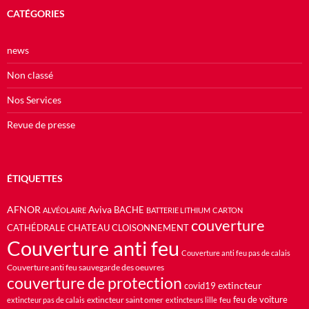
CATÉGORIES
news
Non classé
Nos Services
Revue de presse
ÉTIQUETTES
AFNOR
Aviva
BACHE
ALVÉOLAIRE
BATTERIE LITHIUM
CARTON
couverture
CATHÉDRALE
CHATEAU
CLOISONNEMENT
Couverture anti feu
Couverture anti feu pas de calais
Couverture anti feu sauvegarde des oeuvres
couverture de protection
extincteur
covid19
feu de voiture
extincteur saint omer
feu
extincteur pas de calais
extincteurs lille