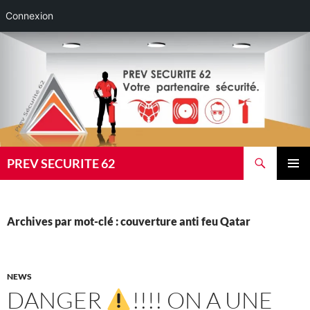
Connexion
Aller
au
contenu
Recherche
PREV SECURITE 62
MENU
PRINCI
Archives par mot-clé : couverture anti feu Qatar
NEWS
DANGER
!!!! ON A UNE