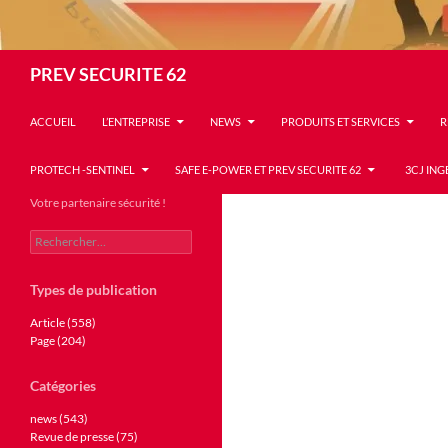
Recherche
PREV SECURITE 62
ACCUEIL
L’ENTREPRISE
NEWS
PRODUITS ET SERVICES
R
PROTECH -SENTINEL
SAFE E-POWER ET PREV SECURITE 62
3CJ ING
Votre partenaire sécurité !
Rechercher :
Types de publication
Article (558)
Page (204)
Catégories
news (543)
Revue de presse (75)