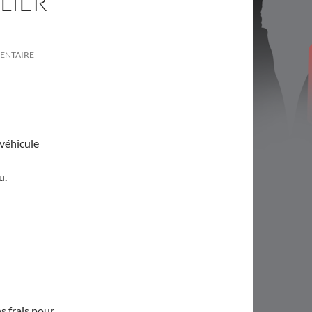
LIER
ENTAIRE
 véhicule
u.
ns frais pour