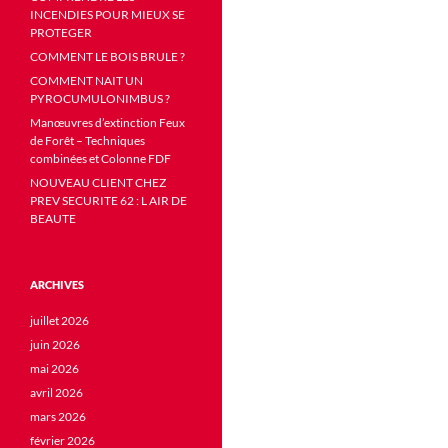
INCENDIES POUR MIEUX SE
PROTEGER
COMMENT LE BOIS BRULE ?
COMMENT NAIT UN
PYROCUMULONIMBUS ?
Manœuvres d’extinction Feux
de Forêt – Techniques
combinées et Colonne FDF
NOUVEAU CLIENT CHEZ
PREV SECURITE 62 : L AIR DE
BEAUTE
ARCHIVES
juillet 2026
juin 2026
mai 2026
avril 2026
mars 2026
février 2026