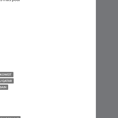
 KOWEIT
U QATAR
BAIN