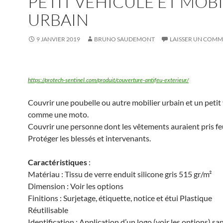
PETIT VÉHICULE ET MOBI
URBAIN
9 JANVIER 2019
BRUNO SAUDEMONT
LAISSER UN COMM
https://protech-sentinel.com/produit/couverture-antifeu-exterieur/
Couvrir une poubelle ou autre mobilier urbain et un petit
comme une moto.
Couvrir une personne dont les vêtements auraient pris fe
Protéger les blessés et intervenants.
Caractéristiques
:
Matériau : Tissu de verre enduit silicone gris 515 gr/m²
Dimension : Voir les options
Finitions : Surjetage, étiquette, notice et étui Plastique
Réutilisable
Identification : Application d’un logo (voir les options) sa