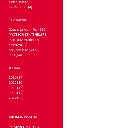
Non classé (5)
Nos Services (4)
Étiquettes
Couverture anti feu (118)
PROTECH SENTINEL (76)
Plan sauvegarde des
oeuvres (69)
prev securite 62 (56)
PSO (54)
Année
2026 (17)
2025 (80)
2024 (42)
2023 (43)
2022 (32)
ARTICLES RÉCENTS
COMPRENDRE LES