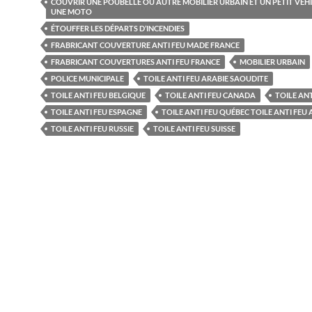
COUVRIR UNE POUBELLE OU AUTRE MOBILIER URBAIN ET UN PETIT VÉ
UNE MOTO
ÉTOUFFER LES DÉPARTS D’INCENDIES
FRABRICANT COUVERTURE ANTI FEU MADE FRANCE
FRABRICANT COUVERTURES ANTI FEU FRANCE
MOBILIER URBAIN
POLICE MUNICIPALE
TOILE ANTI FEU ARABIE SAOUDITE
TOILE ANTI FEU BELGIQUE
TOILE ANTI FEU CANADA
TOILE ANT
TOILE ANTI FEU ESPAGNE
TOILE ANTI FEU QUÉBEC TOILE ANTI FEU
TOILE ANTI FEU RUSSIE
TOILE ANTI FEU SUISSE