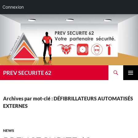
Connexion
Aller
au
contenu
Recherche
PREV SECURITE 62
MENU
PRINCI
Archives par mot-clé : DÉFIBRILLATEURS AUTOMATISÉS
EXTERNES
NEWS