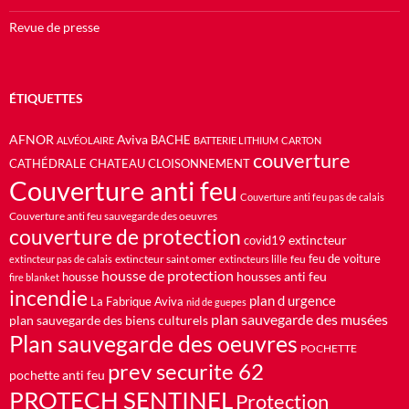
Revue de presse
ÉTIQUETTES
AFNOR
Aviva
BACHE
ALVÉOLAIRE
BATTERIE LITHIUM
CARTON
couverture
CATHÉDRALE
CHATEAU
CLOISONNEMENT
Couverture anti feu
Couverture anti feu pas de calais
Couverture anti feu sauvegarde des oeuvres
couverture de protection
extincteur
covid19
feu de voiture
extincteur saint omer
feu
extincteur pas de calais
extincteurs lille
housse de protection
housses anti feu
housse
fire blanket
incendie
plan d urgence
La Fabrique Aviva
nid de guepes
plan sauvegarde des musées
plan sauvegarde des biens culturels
Plan sauvegarde des oeuvres
POCHETTE
prev securite 62
pochette anti feu
PROTECH SENTINEL
Protection